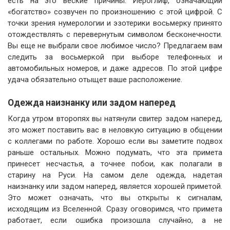
есть на это веские причины. Иероглиф, означающий
«богатство» созвучен по произношению с этой цифрой. С
точки зрения нумерологии и эзотерики восьмерку принято
отождествлять с перевернутым символом бесконечности.
Вы еще не выбрали свое любимое число? Предлагаем вам
следить за восьмеркой при выборе телефонных и
автомобильных номеров, и даже адресов. По этой цифре
удача обязательно отыщет ваше расположение.
Одежда наизнанку или задом наперед
Когда утром второпях вы натянули свитер задом наперед,
это может поставить вас в неловкую ситуацию в общении
с коллегами по работе. Хорошо если вы заметите подвох
раньше остальных. Можно подумать, что эта примета
принесет несчастья, а точнее побои, как полагали в
старину на Руси. На самом деле одежда, надетая
наизнанку или задом наперед, является хорошей приметой.
Это может означать, что вы открыты к сигналам,
исходящим из Вселенной. Сразу оговоримся, что примета
работает, если ошибка произошла случайно, а не