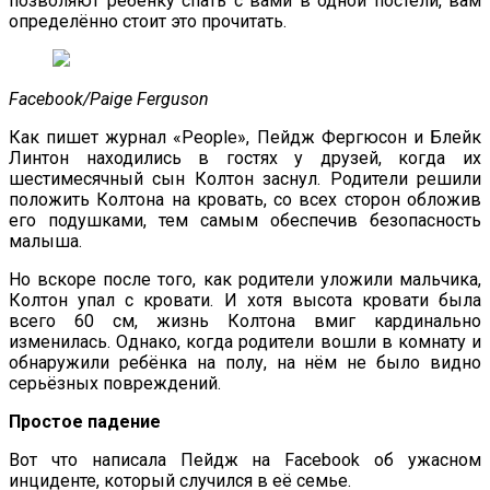
позволяют ребёнку спать с вами в одной постели, вам
определённо стоит это прочитать.
Facebook/Paige Ferguson
Как пишет журнал «People», Пейдж Фергюсон и Блейк
Линтон находились в гостях у друзей, когда их
шестимесячный сын Колтон заснул. Родители решили
положить Колтона на кровать, со всех сторон обложив
его подушками, тем самым обеспечив безопасность
малыша.
Но вскоре после того, как родители уложили мальчика,
Колтон упал с кровати. И хотя высота кровати была
всего 60 см, жизнь Колтона вмиг кардинально
изменилась. Однако, когда родители вошли в комнату и
обнаружили ребёнка на полу, на нём не было видно
серьёзных повреждений.
Простое падение
Вот что написала Пейдж на Facebook об ужасном
инциденте, который случился в её семье.