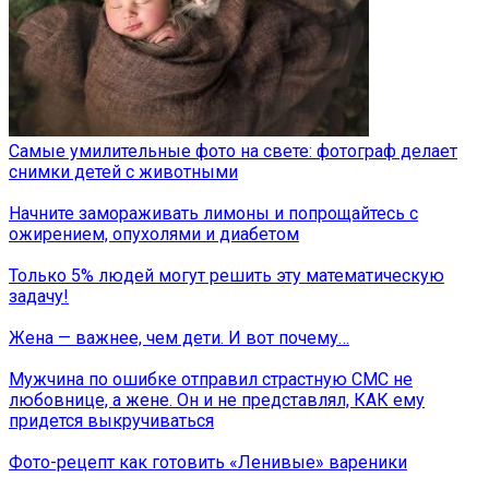
Самые умилительные фото на свете: фотограф делает
снимки детей с животными
Начните замораживать лимоны и попрощайтесь с
ожирением, опухолями и диабетом
Только 5% людей могут решить эту математическую
задачу!
Жена — важнее, чем дети. И вот почему…
Мужчина по ошибке отправил страстную СМС не
любовнице, а жене. Он и не представлял, КАК ему
придется выкручиваться
Фото-рецепт как готовить «Ленивые» вареники