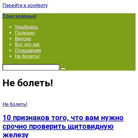
Перейти к контенту
Ёлки зелёные!
Улыбнись
Полезно
Вкусно
Вот это да!
Отношения
Не болеть!
Не болеть!
Не болеть!
10 признаков того, что вам нужно
срочно проверить щитовидную
железу