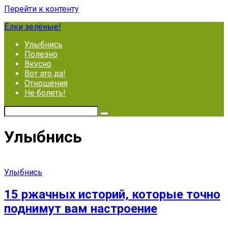
Перейти к контенту
Ёлки зелёные!
Улыбнись
Полезно
Вкусно
Вот это да!
Отношения
Не болеть!
Улыбнись
Улыбнись
15 ржачных историй, которые точно
поднимут вам настроение