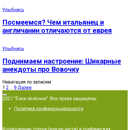
Улыбнись
Посмеемся? Чем итальянец и
англичанин отличаются от еврея
Улыбнись
Поднимаем настроение: Шикарные
анекдоты про Вовочку
Навигация по записям
1
2
…
9
Далее
2021 "Ёлки зелёные". Все права защищены
Политика конфиденциальности
Копирование статьи (или ее части) и графических