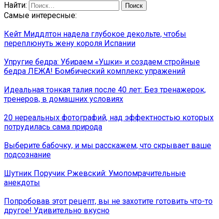
Найти:
Самые интересные:
Кейт Миддлтон надела глубокое декольте, чтобы
переплюнуть жену короля Испании
Упругие бедра: Убираем «Ушки» и создаем стройные
бедра ЛЕЖА! Бомбический комплекс упражений
Идеальная тонкая талия после 40 лет: Без тренажерок,
тренеров, в домашних условиях
20 нереальных фотографий, над эффектностью которых
потрудилась сама природа
Выберите бабочку, и мы расскажем, что скрывает ваше
подсознание
Шутник Поручик Ржевский: Умопомрачительные
анекдоты
Попробовав этот рецепт, вы не захотите готовить что-то
другое! Удивительно вкусно