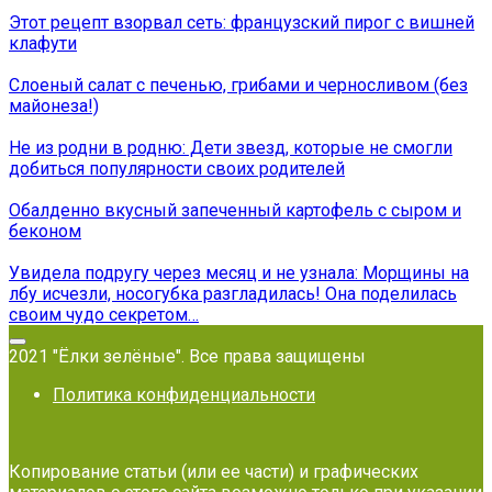
Этот рецепт взорвал сеть: французский пирог с вишней
клафути
Слоеный салат с печенью, грибами и черносливом (без
майонеза!)
Не из родни в родню: Дети звезд, которые не смогли
добиться популярности своих родителей
Обалденно вкусный запеченный картофель с сыром и
беконом
Увидела подругу через месяц и не узнала: Морщины на
лбу исчезли, носогубка разгладилась! Она поделилась
своим чудо секретом…
2021 "Ёлки зелёные". Все права защищены
Политика конфиденциальности
Копирование статьи (или ее части) и графических