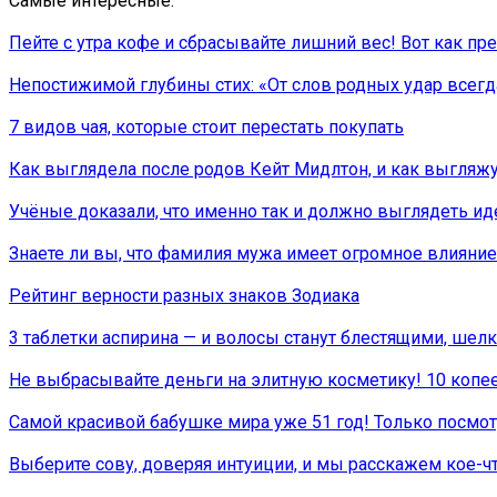
Самые интересные:
Пейте с утра кофе и сбрасывайте лишний вес! Вот как пр
Непостижимой глубины стих: «От слов родных удар всег
7 видов чая, которые стоит перестать покупать
Как выглядела после родов Кейт Мидлтон, и как выгляж
Учёные доказали, что именно так и должно выглядеть ид
Знаете ли вы, что фамилия мужа имеет огромное влияни
Рейтинг верности разных знаков Зодиака
3 таблетки аспирина — и волосы станут блестящими, ше
Не выбрасывайте деньги на элитную косметику! 10 копее
Самой красивой бабушке мира уже 51 год! Только посмот
Выберите сову, доверяя интуиции, и мы расскажем кое-ч