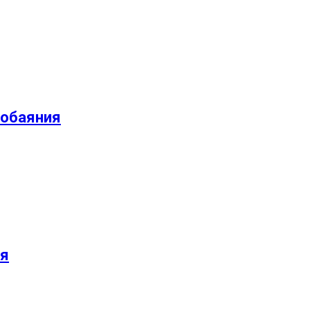
 обаяния
ия