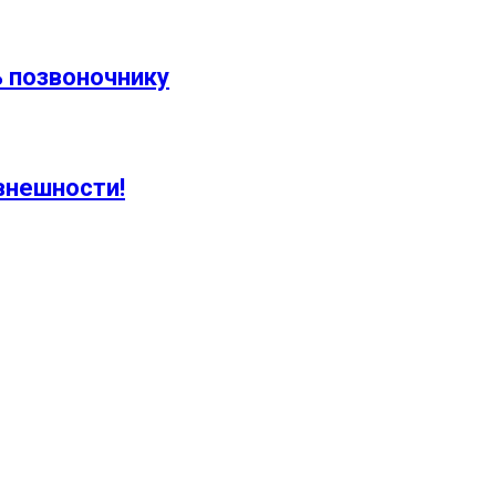
ь позвоночнику
внешности!