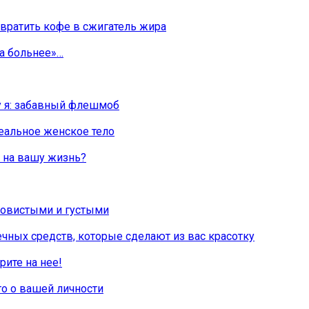
евратить кофе в сжигатель жира
да больнее»…
у я: забавный флешмоб
еальное женское тело
е на вашу жизнь?
лковистыми и густыми
чных средств, которые сделают из вас красотку
рите на нее!
то о вашей личности