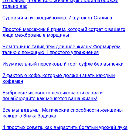
20 правил, чтобы всю жизнь муж любил и обожал
только вас
Суровый и пугающий юмор: 7 шуток от Сталина
Простой массажный прием, который сотрет с вашего
лица межбровные морщины
Чем тоньше талия, тем длиннее жизнь: Формируем
талию с помощью 1 простого упражнения
Изумительный персиковый торт-суфле без выпечки
7 фактов о кофе, которые должен знать каждый
кофеман
Выбросьте из своего лексикона эти слова и
понаблюдайте как меняется ваша жизнь!
Все мы ведьмы: Магические способности женщины
каждого Знака Зодиака
4 простых совета, как вырастить богатый урожай лука