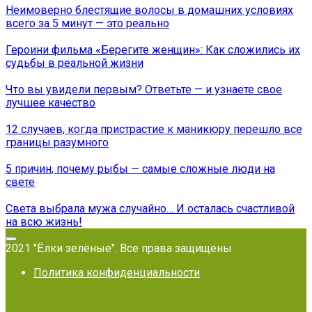
Неимоверно блестящие волосы в домашних условиях
всего за 5 минут — это реально
Героини фильма «Берегите женщин»: Как сложились их
судьбы в реальной жизни
Что вы увидели первым? Ответьте — и узнаете свое
лучшее качество
12 случаев, когда пристрастие к маникюру перешло все
границы разумного
5 причин, почему рыбы — самые сложные люди на
свете
Света выбрала мужа случайно… И осталась счастливой
на всю жизнь!
2021 "Ёлки зелёные". Все права защищены
Политика конфиденциальности