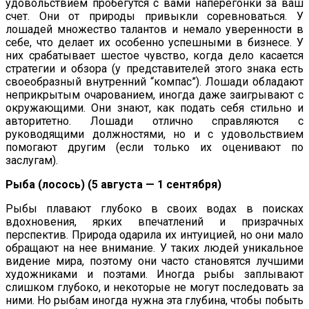
удовольствием пробегутся с вами наперегонки за ваш
счет. Они от природы привыкли соревноваться. У
лошадей множество талантов и немало уверенности в
себе, что делает их особенно успешными в бизнесе. У
них срабатывает шестое чувство, когда дело касается
стратегии и обзора (у представителей этого знака есть
своеобразный внутренний “компас”). Лошади обладают
неприкрытым очарованием, иногда даже заигрывают с
окружающими. Они знают, как подать себя стильно и
авторитетно. Лошади отлично справляются с
руководящими должностями, но и с удовольствием
помогают другим (если только их оценивают по
заслугам).
Рыба (лосось) (5 августа — 1 сентября)
Рыбы плавают глубоко в своих водах в поисках
вдохновения, ярких впечатлений и призрачных
перспектив. Природа одарила их интуицией, но они мало
обращают на нее внимание. У таких людей уникальное
видение мира, поэтому они часто становятся лучшими
художниками и поэтами. Иногда рыбы заплывают
слишком глубоко, и некоторые не могут последовать за
ними. Но рыбам иногда нужна эта глубина, чтобы побыть