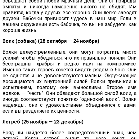
освещают собой любой мрачный день. Они от природы
эмпаты и никогда намеренно никого не обидят. Им
нравится, когда у других все хорошо. Они легко заводят
друзей. Бабочки привносят чудеса в наш мир. Если в
вашем окружении есть бабочка, то вы не забудете, как
хороша жизнь.
Волк (собака) (28 октября — 24 ноября)
Волки целеустремленные, они могут потратить много
усилий, чтобы убедиться, что их правильно поняли. Они
бесстрашны, храбры и редко идут на компромисс.
Именно таких героев хочется видеть рядом в бою. Они
не сдаются и не довольствуются малым. Окружающие
восхищаются их внутренней силой. Волки привыкли к
испытаниям, поэтому они выносливы. Второе имя
волков — “честь”. Они обладают большой силой воли, а
иногда соответствуют понятию “одинокий волк”. Волки
надежды, они с удовольствием объединятся с вами,
если вы разделяете их ценности.
Ястреб (25 ноября — 23 декабря)
Вряд ли найдется более сосредоточенный знак, чем
ястреб. Когда ястреб видит то, чего хочет, он