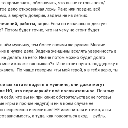
то промолчать, обозначить, что вы не готовы пока/
ое дело откровенная ложь. Рано или поздно, всё
о, а вернуть доверие, задача не из лёгких.
лечений, работы, веры.
Если он изначально диктует
? Потом будет точно, что ни чему не стоит будет
в нём мужчину, тем более своими же руками. Многие
ие в чужие дела. Задача женщины вселять уверенность в
а не делать за него. Иначе потом можно будет долго
 мне и как же так вышло?». И не стоит путать поддержку с
жалеть. По чаще говорим: «ты мой герой, я в тебя верю, ты
ые вы хотите видеть в мужчине, они даже могут
кое НО, что перечеркнёт всё положительное.
Поэтому
я себя, что вы ни при каких обстоятельствах не готовы
ые игры и прочие недуги) и ни в коем случае не
он непременно измениться! НЕ измениться и точка, а вы
созависимость, а туда, как говориться вход — рубль,