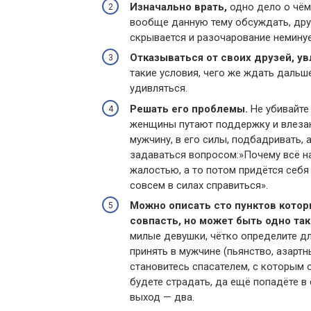
Изначально врать,
одно дело о чём 
вообще данную тему обсуждать, друг
скрывается и разочарование неминуем
Отказываться от своих друзей, ув
такие условия, чего же ждать дальше
удивляться.
Решать его проблемы.
Не убивайте 
женщины путают поддержку и влезан
мужчину, в его силы, подбадривать, 
задаваться вопросом:»Почему всё на
жалостью, а то потом придётся себя 
совсем в силах справиться».
Можно описать сто пунктов котор
совпасть, но может быть одно та
милые девушки, чётко определите дл
принять в мужчине (пьянство, азартн
становитесь спасателем, с которым 
будете страдать, да ещё попадёте в 
выход — два.