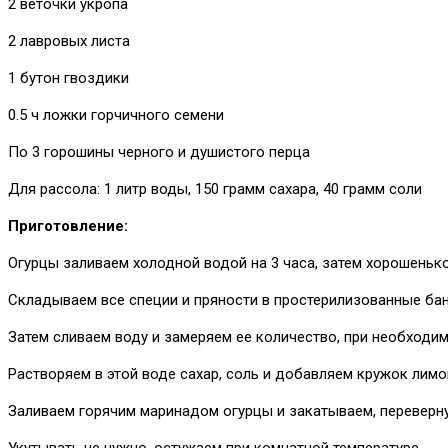
2 веточки укропа
2 лавровых листа
1 бутон гвоздики
0.5 ч ложки горчичного семени
По 3 горошины черного и душистого перца
Для рассола: 1 литр воды, 150 грамм сахара, 40 грамм соли
Приготовление:
Огурцы заливаем холодной водой на 3 часа, затем хорошеньк
Складываем все специи и пряности в простерилизованные банк
Затем сливаем воду и замеряем ее количество, при необходи
Растворяем в этой воде сахар, соль и добавляем кружок лимо
Заливаем горячим маринадом огурцы и закатываем, переверну
Укутывать не нужно, остужаем при комнатной температуре.