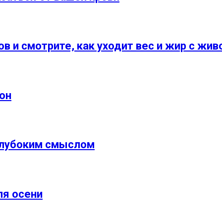
ов и смотрите, как уходит вес и жир с жив
фон
 глубоким смыслом
ля осени