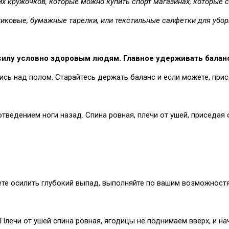
 кружочков, которые можно купить спорт магазинах, которые ст
тиковые, бумажные тарелки, или текстильные салфетки для убор
илу условно здоровым людям. Главное удерживать баланс
лись над полом. Старайтесь держать баланс и если можете, присе
отведением ноги назад. Спина ровная, плечи от ушей, приседа
жете осилить глубокий выпад, выполняйте по вашим возможност
Плечи от ушей спина ровная, ягодицы не поднимаем вверх, и на