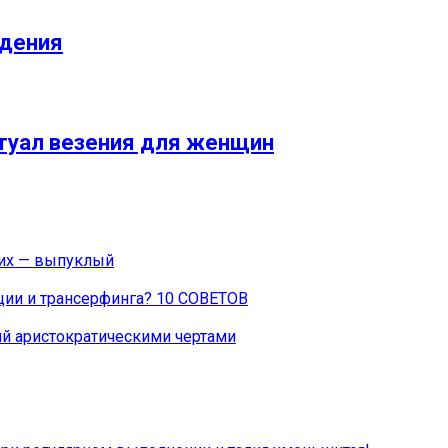
ждения
итуал везения для женщин
гих — выпуклый
ции и трансерфинга? 10 СОВЕТОВ
й аристократическими чертами