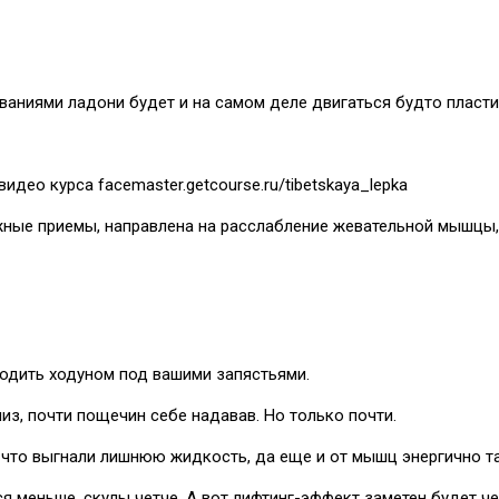
ованиями ладони будет и на самом деле двигаться будто пласти
део курса facemaster.getcourse.ru/tibetskaya_lepka
ные приемы, направлена на расслабление жевательной мышцы, 
 ходить ходуном под вашими запястьями.
из, почти пощечин себе надавав. Но только почти.
 что выгнали лишнюю жидкость, да еще и от мышц энергично т
 меньше, скулы четче. А вот лифтинг-эффект заметен будет че