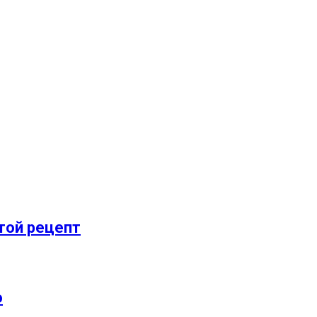
той рецепт
о