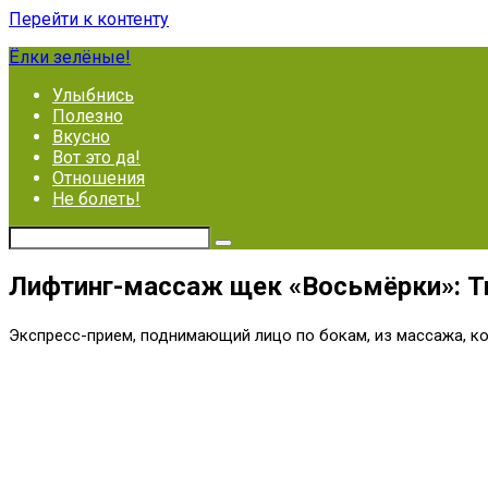
Перейти к контенту
Ёлки зелёные!
Улыбнись
Полезно
Вкусно
Вот это да!
Отношения
Не болеть!
Лифтинг-массаж щек «Восьмёрки»: Т
Экспресс-прием, поднимающий лицо по бокам, из массажа, кот