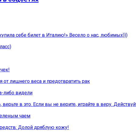
упила себе билет в Италию!» Весело о нас, любимых)))
ласс)
чек!
я от лишнего веса и предотвратить рак
а-либо видели
, верьте в это. Если вы не верите, играйте в веру. Действуй
зеленым чаем
редств: Долой дряблую кожу!