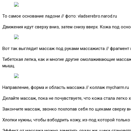
То самое основание ладони // фото: vladserebro.narod.ru
Движения идут сверху вниз, затем снизу вверх. Кожа под осн
Вот так выглядит массаж под руками массажиста // фрагмент ви
Тибетская лепка, как и многие другие омолаживающие массаж
мышц.
Направление, форма и область массажа // коллаж mycharm.ru
Делайте массаж, пока не почувствуете, что кожа стала легко
Закончите массаж, звонко похлопав себя по щеками сверху вн
Хлопки нужны, чтобы взбодрить кожу, из-под которой только
Эффект от массажа можно заметить сразу же: щеки становятся