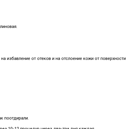
линовая.
на избавление от отеков и на отслоение кожи от поверхности
ак поотдирали.
рез 10-12 процедур через два-три дня каждая.