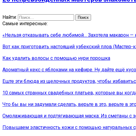
Найти:
Самые интересные:
«Нельзя отказывать себе любимой… Захотела макарон — к
Вот как приготовить настоящий узбекский плов (Мастер-к
Как удалить волосы с помощью нури порошка
Ароматный кекс с яблоками на кефире. Ну дайте ещё кусо
Еште эти блюда из щелочных продуктов, чтобы избавитьс
10 самых странных свадебных платьев, которые вы когд
Что бы вы ни задумали сделать, верьте в это, верьте в это
Омолаживающая и подтягивающая маска: Из сметаны с 
Повышаем эластичность кожи с помощью натуральных с