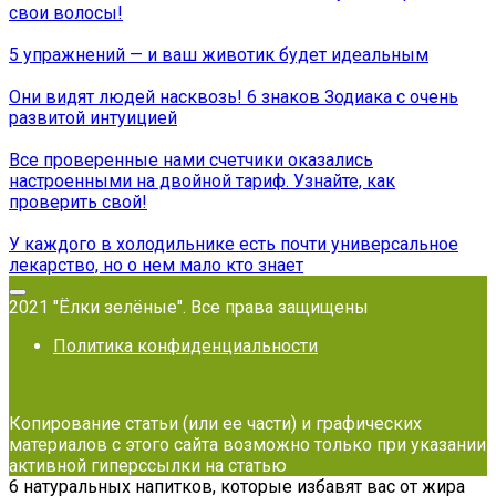
свои волосы!
5 упражнений — и ваш животик будет идеальным
Они видят людей насквозь! 6 знаков Зодиака с очень
развитой интуицией
Все проверенные нами счетчики оказались
настроенными на двойной тариф. Узнайте, как
проверить свой!
У каждого в холодильнике есть почти универсальное
лекарство, но о нем мало кто знает
2021 "Ёлки зелёные". Все права защищены
Политика конфиденциальности
Копирование статьи (или ее части) и графических
материалов с этого сайта возможно только при указании
активной гиперссылки на статью
6 натуральных напитков, которые избавят вас от жира