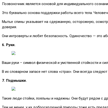
Позвоночник является основой для индивидуального сознания
Это буквально основа поддержки работы всего тела. Челове
Мытье спины указывает на сдержанную, осторожную, осмотр
доверия.
Они интроверты и любят безопасность. Одиночество — это абс
6. Руки.
Ваши руки – символ физической и умственной стойкости и сил
В их словарном запасе нет слова «страх». Они всегда следуют
7. Подмышки.
Такие люди стойки, лояльны и надежны. Они будут рядом с дру
Тем не менее, у их добросердечной природы тоже есть предел.