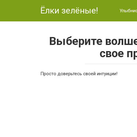
Перейти
Ёлки зелёные!
к
Улыбни
контенту
Выберите волше
свое п
Просто доверьтесь своей интуиции!