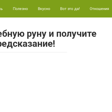
сь
Полезно
Вкусно
Вот это да!
Отношения
бную руну и получите
редсказание!