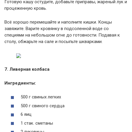
Готовую кашу остудите, добавьте приправы, жареный лук и
процеженную кровь.
Всё хорошо перемешайте и наполните кишки. Концы
завяжите. Варите кровянку в подсоленной воде со
специями на небольшом огне до готовности. Подавая к
столу, обжарьте на сале и посыпьте шкварками.
7. Ливерная колбаса
Ингредиенты:
500 г свиных легких
500 г свиного сердца
6 яиц
1 стак. сметаны
2 луковицы