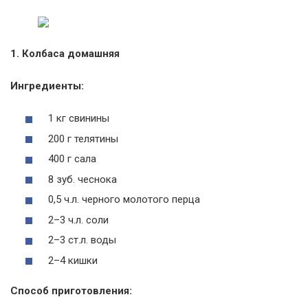
1. Колбаса домашняя
Ингредиенты:
1 кг свинины
200 г телятины
400 г сала
8 зуб. чеснока
0,5 ч.л. черного молотого перца
2–3 ч.л. соли
2–3 ст.л. воды
2–4 кишки
Способ приготовления: