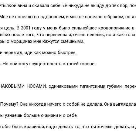
кой вина и сказала себе: «Я никуда не выйду до тех пор, пока
повезло со здоровьем, и мне не повезло с браком, но я взя
ь. В 2001 году у меня было сильнейшее кровоизлияние в мо
ших после того, что перенесла я, очень невелик, но я как-то с
воры о морщинах мне кажутся смешными.
 через ад, иди как можно быстрее.
о они могут существовать в твоей голове.
ВЫМИ НОСАМИ, одинаковыми гигантскими губами, перекро
? Она никогда ничего с собой не делала. Она выглядела ка
узнаешь больше о жизни и о себе.
тобы быть красивой, надо делать то, что ты хочешь делать, и