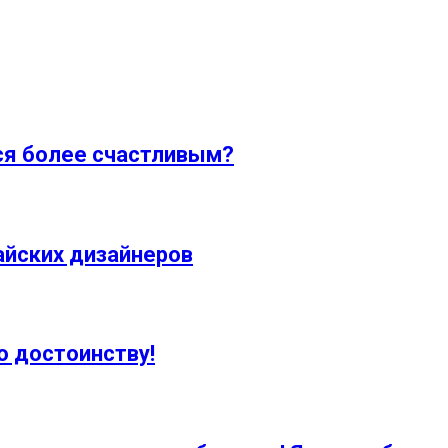
ся более счастливым?
айских дизайнеров
о достоинству!