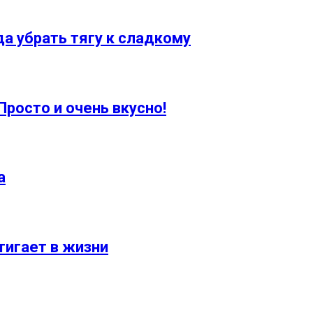
да убрать тягу к сладкому
Просто и очень вкусно!
а
стигает в жизни