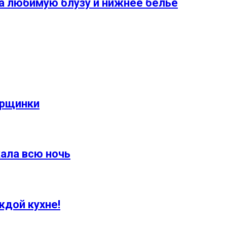
а любимую блузу и нижнее белье
орщинки
кала всю ночь
ждой кухне!