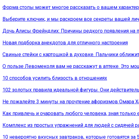
Форма стопы может многое рассказать о вашем характе
Выберите ключик, и мы раскроем все секреты вашей ли
Дочь Алисы Фрейндлих: Причины редкого появления на 
Новая подборка анекдотов для отличного настроения
Свиные стейки с картошкой в духовке. Пальчики оближит
О пользе Левомеколя вам не расскажут в аптеке. Это м
10 способов усилить близость в отношениях
102 золотых правила идеальной фигуры. Они действител
Не пожалейте 3 минуты на прочтение афоризмов Омара 
Как привлечь и очаровать любого человека, зная только 
Комплекс из простых упражнений для людей с сидячей ра
10 невероятно вкусных завтраков, которые готовятся за 