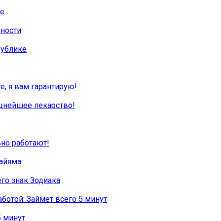
ре
чности
публике
е, я вам гарантирую!
ощнейшее лекарство!
ьно работают!
Хайяма
его знак Зодиака
ботой: Займет всего 5 минут
5 минут