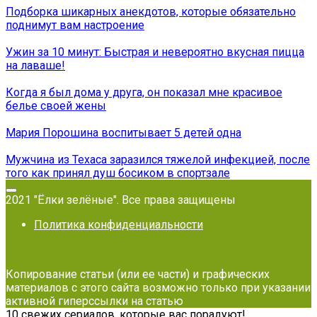
Подборка шикарных анекдотов, которые обязательно
поднимут вам настроение
Ужин за 10 минут: Быстрая и невероятно вкусная пицца
на лаваше!
Когда я был дома у друга, он показал мне красивое
белье своей жены
Мария Порошина воспитывает 5 детей одна
Мужчина из Техаса заразился тяжелой инфекцией, после
того как принял душ босиком в спортзале
2021 "Ёлки зелёные". Все права защищены
Политика конфиденциальности
Копирование статьи (или ее части) и графических
материалов с этого сайта возможно только при указании
активной гиперссылки на статью
10 свежих сериалов, которые вас порадуют!