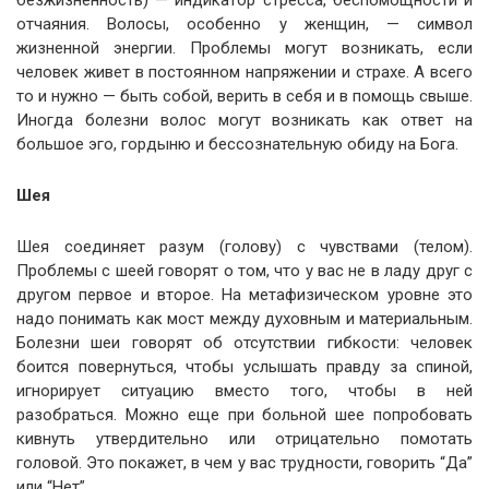
безжизненность) — индикатор стресса, беспомощности и
отчаяния. Волосы, особенно у женщин, — символ
жизненной энергии. Проблемы могут возникать, если
человек живет в постоянном напряжении и страхе. А всего
то и нужно — быть собой, верить в себя и в помощь свыше.
Иногда болезни волос могут возникать как ответ на
большое эго, гордыню и бессознательную обиду на Бога.
Шея
Шея соединяет разум (голову) с чувствами (телом).
Проблемы с шеей говорят о том, что у вас не в ладу друг с
другом первое и второе. На метафизическом уровне это
надо понимать как мост между духовным и материальным.
Болезни шеи говорят об отсутствии гибкости: человек
боится повернуться, чтобы услышать правду за спиной,
игнорирует ситуацию вместо того, чтобы в ней
разобраться. Можно еще при больной шее попробовать
кивнуть утвердительно или отрицательно помотать
головой. Это покажет, в чем у вас трудности, говорить “Да”
или “Нет”.