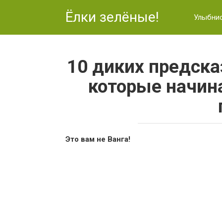
Перейти
Ёлки зелёные!
к
Улыбни
контенту
10 диких предска
которые начин
Это вам не Ванга!