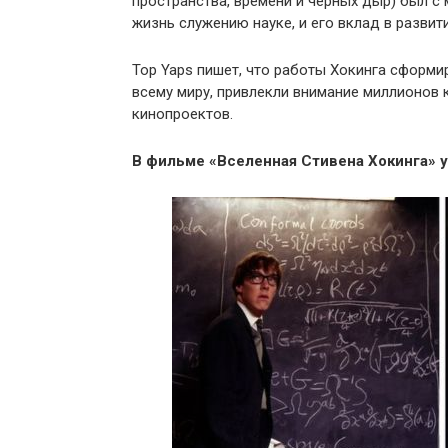
пространства, времени и чёрных дыр) был с
жизнь служению науке, и его вклад в развит
Top Yaps пишет, что работы Хокинга сформ
всему миру, привлекли внимание миллионов к
кинопроектов.
В фильме «Вселенная Стивена Хокинга» 