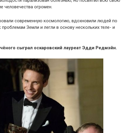
 молодости парализован болезнью, но посвятил всю свою
ие человечества огромен.
ировали современную космологию, вдохновили людей по
 проблемам Земли и легли в основу нескольких теле- и
учёного сыграл оскаровский лауреат Эдди Редмэйн.