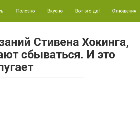
сь
Полезно
Вкусно
Вот это да!
Отношения
заний Стивена Хокинга,
ают сбываться. И это
пугaет