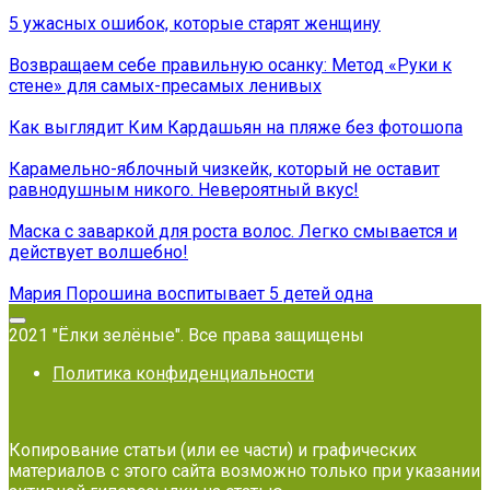
5 ужacных ошибок, которые старят женщину
Возвращаем себе правильную осанку: Метод «Руки к
стене» для самых-пресамых ленивых
Как выглядит Ким Кардашьян на пляже без фотошопа
Карамельно-яблочный чизкейк, который не оставит
равнодушным никого. Невероятный вкус!
Маска с заваркой для роста волос. Легко смывается и
действует волшебно!
Мария Порошина воспитывает 5 детей одна
2021 "Ёлки зелёные". Все права защищены
Политика конфиденциальности
Копирование статьи (или ее части) и графических
материалов с этого сайта возможно только при указании