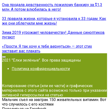
Она продала девственность пожилому банкиру за $1,3
млн. А потом влюбилась в него!
33 правила жизни, которые я установила к 33 годам. Как
же они облегчили мне жизнь!
Зима 2019 угрожает человечеству! Данные синоптиков
пугают
«Прости. Я так хочу к тебе вернуться» — этот стих
заставит вас плакать
2021 "Ёлки зелёные". Все права защищены
Политика конфиденциальности
Копирование статьи (или ее части) и графических
материалов с этого сайта возможно только при указании
активной гиперссылки на статью
Мальчик съел на завтрак 150 жевательных витамин. Вот
что случилось с его костями
Поделиться на Facebook