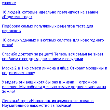
участке
16 людей, которые идеально претендуют на звание
«Родитель года»
Подборка самых популярных рецептов теста для
пирожков
10 самых удачных и вкусных салатов для новогоднего
стола!
Спасибо доктору за рецепт! Теперь вся семья не знает
проблем с сердцем, давлением и сосудами
Маска 2 в 1 иp смеси лимона и яйца: Стирает морщины и
подтягивает кожу
Увидеть эти вещи хотя бы раз в жизни — огромное
везение. Мы собрали для вас самые редкие явления на
Земле!
Ленивый торт «Наполеон» из армянского лаваша.
Изумительное лакомство за полчаса!