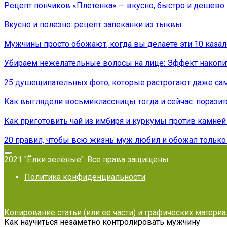
Рецепт пончиков «Плетенка» — вкусно, быстро и дешево
Вкусно и полезно: рецепт запеканки из тыквы
Мужчины просто обожают, когда вы делаете эти 10 каза
Убираем нежелательные волосы на лице: Эффект накопит
25 душещипательных фото, которые растрогают даже с
Как выглядели восьмиклассницы тогда и сейчас: порази
Как приготовить чай из имбиря и куркумы против камней
20 правил, чтобы всю жизнь муж любил и обожал только
2021 "Ёлки зелёные". Все права защищены
Политика конфиденциальности
Копирование статьи (или ее части) и графических матери
Как научиться незаметно контролировать мужчину