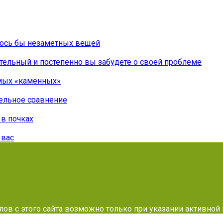
лось бы незаметных вещей
ельный и постепенно вы забудете о своей проблеме
амых «каменных»
тельное сравнение
 в почках
 вас
алов с этого сайта возможно только при указании активной