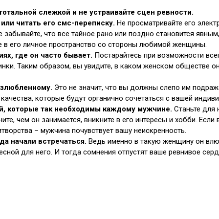
тотальной слежкой и не устраивайте сцен ревности.
или читать его смс-переписку.
Не просматривайте его электр
не забывайте, что все тайное рано или поздно становится явны
ие в его личное пространство со стороны любимой женщины.
иях, где он часто бывает.
Постарайтесь при возможности всег
инки. Таким образом, вы увидите, в каком женском обществе о
озлюбленному.
Это не значит, что вы должны слепо им подраж
 качества, которые будут органично сочетаться с вашей индив
ей, которые так необходимы каждому мужчине.
Станьте для 
е, чем он занимается, вникните в его интересы и хобби. Если
итворства – мужчина почувствует вашу неискренность.
гда начали встречаться.
Ведь именно в такую женщину он влюб
есной для него. И тогда сомнения отпустят ваше ревнивое серд