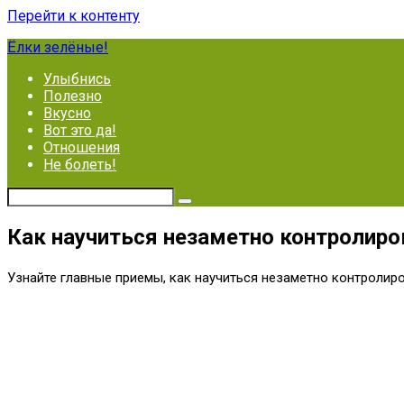
Перейти к контенту
Ёлки зелёные!
Улыбнись
Полезно
Вкусно
Вот это да!
Отношения
Не болеть!
Как научиться незаметно контролир
Узнайте главные приемы, как научиться незаметно контролир