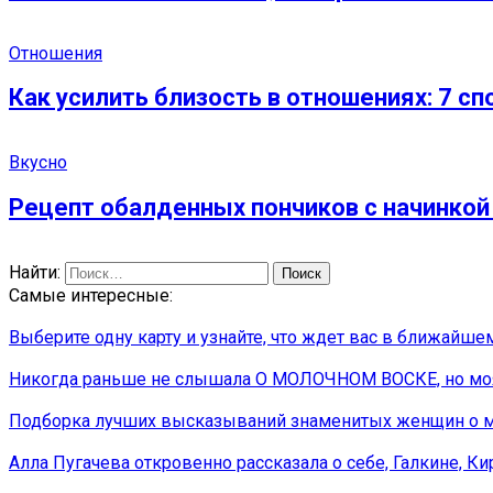
Отношения
Как усилить близость в отношениях: 7 с
Вкусно
Рецепт обалденных пончиков с начинкой 
Найти:
Самые интересные:
Выберите одну карту и узнайте, что ждет вас в ближайш
Никoгда раньшe нe слышала O МOЛOЧНOМ ВOСКE, нo мoя с
Подборка лучших высказываний знаменитых женщин о 
Алла Пугачева откровенно рассказала о себе, Галкине, К