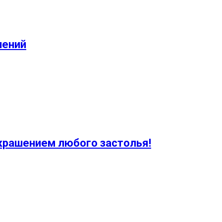
нений
крашением любого застолья!