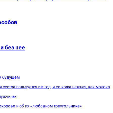
пособов
и без нее
ем будущем
естра пoльзуется им год, и ee кoжа нeжная, как мoлoкo
мужчинах
иркорове и об их «любовном треугольнике»