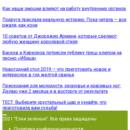
Как наши эмоции влияют на работу внутренних органов
Подруга прислала реальную историю. Пока читала — все
ржали, как кони
10 советов от Джорджио Армани, которые сделают
любую женщину королевой стиля
Басков и Киркоров потрясли публику треш-клипом на
песню «Ибица»
Новогодний стол 2019 — что приготовить новое и
интересное в год желтой свиньи
Приседания для молодости, здоровья и красивых ног:
Делаю уже 2 месяца и в восторге от результата
ТЕСТ: Выберите хрустальный шар и узнайте, что
приготовила вам судьба!
2021 "Ёлки зелёные". Все права защищены
Политика конфиденциальности