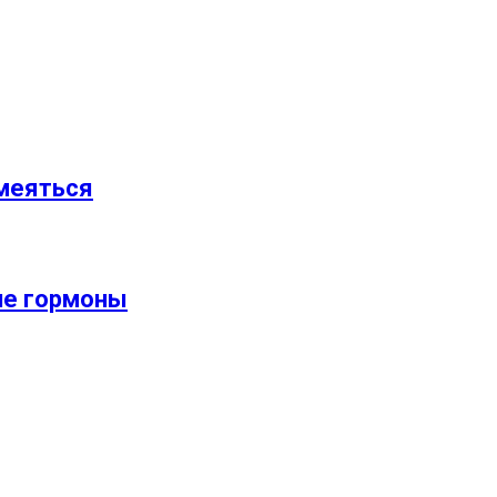
смеяться
ие гормоны