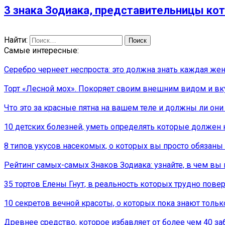
3 знака Зодиака, представительницы к
Найти:
Самые интересные:
Серебро чернеет неспроста: это должна знать каждая же
Торт «Лесной мох». Покоряет своим внешним видом и вку
Что это за красные пятна на вашем теле и должны ли они
10 детских болeзней, уметь определять которые должен
8 типов укусов насекомых, о которых вы просто обязаны 
Рейтинг самых-самых Знаков Зодиака: узнайте, в чем вы
35 тортов Елены Гнут, в реальность которых трудно повер
10 секретов вечной красоты, о которых пока знают тольк
Древнее средство, которое избавляет от более чем 40 з