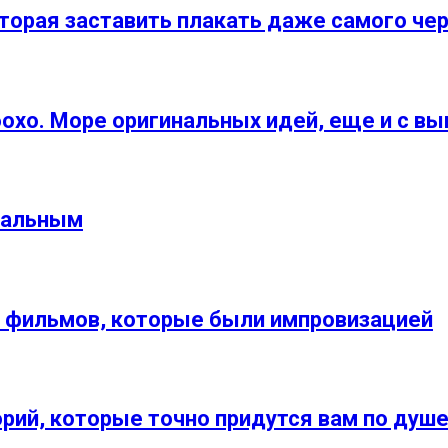
торая заставить плакать даже самого че
охо. Море оригинальных идей, еще и с вы
еальным
з фильмов, которые были импровизацией
ий, которые точно придутся вам по душ