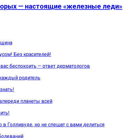
оторых — настоящие «железные леди»
нщина
сом! Без красителей!
 вас беспокоить — ответ дерматологов
 каждый родитель
знать!
 впереди планеты всей
ить!
о в Голливуде, но не спешат с вами делиться
аболеваний