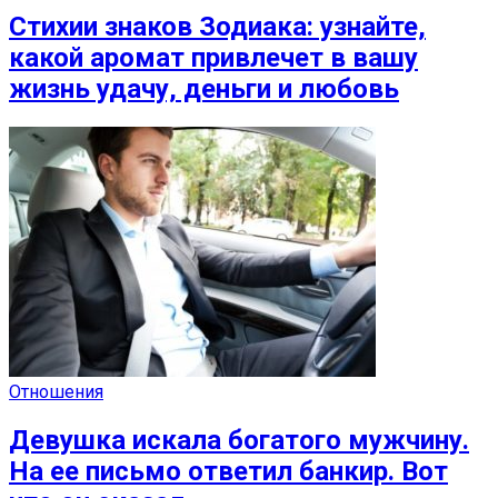
Стихии знаков Зодиака: узнайте,
какой аромат привлечет в вашу
жизнь удачу, деньги и любовь
Отношения
Девушка искала богатого мужчину.
На ее письмо ответил банкир. Вот