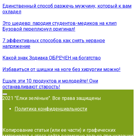
Единственный способ разжечь мужчину, который к вам
охладел
Это шедевр: пародия студентов-медиков на клип
Бузовой переплюнул оригинал!
7 эффективных способов как снять нервное
напряжение
Какой знак Зодиака ОБРЕЧЕН на богатство
Избавиться от шишки на ноге без хирургии можно!
Ешьте эти 10 продуктов и молодейте! Они
останавливают старость!
2021 "Ёлки зелёные". Все права защищены
Политика конфиденциальности
Копирование статьи (или ее части) и графических
материалов с этого сайта возможно только при указании