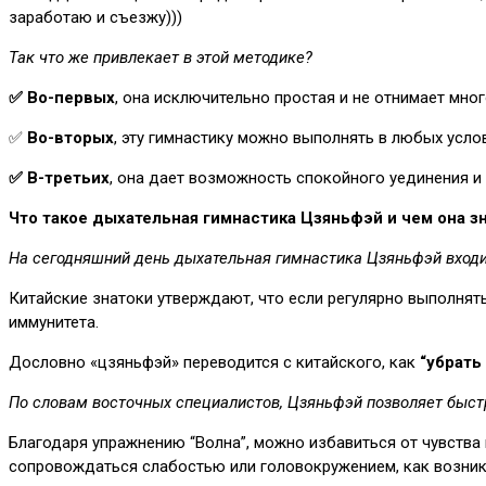
заработаю и съезжу)))
Так что же привлекает в этой методике?
✅ Во-первых
, она исключительно простая и не отнимает мног
✅
Во-вторых
, эту гимнастику можно выполнять в любых услов
✅ В-третьих
, она дает возможность спокойного уединения и
Что такое дыхательная гимнастика Цзяньфэй и чем она з
На сегодняшний день дыхательная гимнастика Цзяньфэй входи
Китайские знатоки утверждают, что если регулярно выполнят
иммунитета.
Дословно «цзяньфэй» переводится с китайского, как
“убрать
По словам восточных специалистов, Цзяньфэй позволяет быстр
Благодаря упражнению “Волна”, можно избавиться от чувства
сопровождаться слабостью или головокружением, как возник