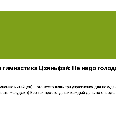
имнастика Цзяньфэй: Не надо голодат
нению китайцев) – это всего лишь три упражнения для похуден
ушивать желудок))) Все так просто-дыши каждый день по опред