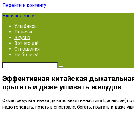
Перейти к контенту
Ёлки зелёные!
Улыбнись
Полезно
Вкусно
Вот это да!
Отношения
Не болеть!
Эффективная китайская дыхательная г
прыгать и даже ушивать желудок
Самая результативная дыхательная гимнастика Цзяньфэй( по м
надо голодать, потеть в спортзале, бегать, прыгать и даже 