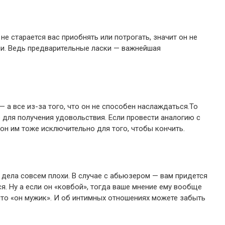
не старается вас приобнять или потрогать, значит он не
ели. Ведь предварительные ласки — важнейшая
 — а все из-за того, что он не способен наслаждаться.То
не для получения удовольствия. Если провести аналогию с
 он им тоже исключительно для того, чтобы кончить.
 дела совсем плохи. В случае с абьюзером — вам придется
я. Ну а если он «ковбой», тогда ваше мнение ему вообще
 что «он мужик». И об интимных отношениях можете забыть