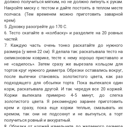
должно получиться мягким, но не должно липнуть к рукам.
Накройте миску с тестом и дайте постоять в теплом месте
полчаса. (Тем временем можно приготовить заварной
крем).
5. Духовку разогрейте до 170 С.
6. Тесто скатайте в «колбаску» и разделите на 20 ровных
частей.
7. Каждую часть очень тонко раскатайте до нужного
размера (у меня 22 см). Я делала так: раскатывала тесто на
силиконовом коврике, тесте к нему хорошо приставало и
не «садилось». Затем сразу же вырезала кольцом для
тортов круг нужного диаметра. Обрезки оставались вокруг,
после выпечки становясь золотистого цвета, как раз
подходящего для обсыпки торта. Пока выпекался один
корж, раскатывала другой. И так чередуя все 20 коржей.
Коржи выпекала примерно 4-5 минут, до слегка
золотистого цвета. Я рекомендую заранее приготовить
крем и сразу, пока еще коржи теплые, смазывать их
кремом, так они не подсохнут и не выгнуться, а торт
получиться ровный и аккуратный.
8. Обрезки от коржей измельчите до желаемого размера