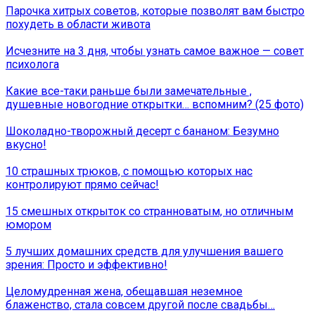
Парочка хитрых советов, которые позволят вам быстро
похудеть в области живота
Исчезните на 3 дня, чтобы узнать самое важное — совет
психолога
Какие все-таки раньше были замечательные ,
душевные новогодние открытки… вспомним? (25 фото)
Шоколадно-творожный десерт с бананом: Безумно
вкусно!
10 страшных трюков, с помощью которых нас
контролируют прямо сейчас!
15 смешных открыток со странноватым, но отличным
юмором
5 лучших домашних средств для улучшения вашего
зрения: Просто и эффективно!
Целомудренная жена, обещавшая неземное
блаженство, стала совсем другой после свадьбы…