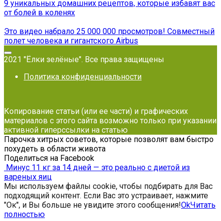
9 уникальных домашних рецептов, которые избавят вас
от болей в коленях
Это видео набрало 25 000 000 просмотров! Совместный
полет человека и гигантского Airbus
2021 "Ёлки зелёные". Все права защищены
Политика конфиденциальности
Копирование статьи (или ее части) и графических
материалов с этого сайта возможно только при указании
активной гиперссылки на статью
Парочка хитрых советов, которые позволят вам быстро
похудеть в области живота
Поделиться на Facebook
Минус 11 кг за 14 дней — это реально с диетой из
вареных яиц
Мы используем файлы cookie, чтобы подбирать для Вас
подходящий контент. Если Вас это устраивает, нажмите
"Ок", и Вы больше не увидите этого сообщения!
Ok
Читать
полностью