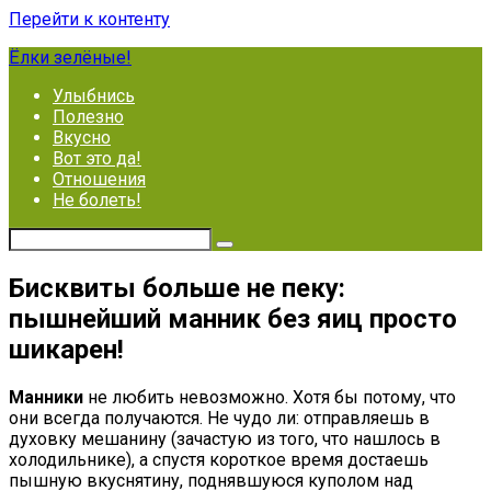
Перейти к контенту
Ёлки зелёные!
Улыбнись
Полезно
Вкусно
Вот это да!
Отношения
Не болеть!
Бисквиты больше не пеку:
пышнейший манник без яиц просто
шикарен!
Манники
не любить невозможно. Хотя бы потому, что
они всегда получаются. Не чудо ли: отправляешь в
духовку мешанину (зачастую из того, что нашлось в
холодильнике), а спустя короткое время достаешь
пышную вкуснятину, поднявшуюся куполом над