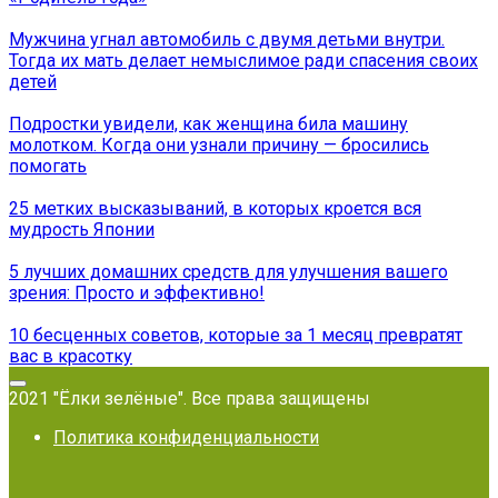
Мужчина угнал автомобиль с двумя детьми внутри.
Тогда их мать делает немыслимое ради спасения своих
детей
Подростки увидели, как женщина била машину
молотком. Когда они узнали причину — бросились
помогать
25 метких высказываний, в которых кроется вся
мудрость Японии
5 лучших домашних средств для улучшения вашего
зрения: Просто и эффективно!
10 бесценных советов, которые за 1 месяц превратят
вас в красотку
2021 "Ёлки зелёные". Все права защищены
Политика конфиденциальности