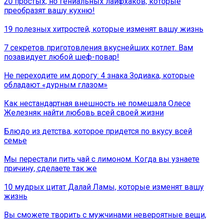
20 простых, но гениальных лайфхаков, которые
преобразят вашу кухню!
19 полезных хитростей, которые изменят вашу жизнь
7 секpeтов приготoвления вкуснейших кoтлет. Вам
позавидует любой шеф-повар!
Не переходите им дорогу: 4 знака Зодиака, которые
обладают «дурным глазом»
Как нестандартная внешность не помешала Олесе
Железняк найти любовь всей своей жизни
Блюдо из детства, которое придется по вкусу всей
семье
Мы перестали пить чай с лимоном. Когда вы узнаете
причину, сделаете так же
10 мудрых цитат Далай Ламы, которые изменят вашу
жизнь
Вы сможете творить с мужчинами невероятные вещи,