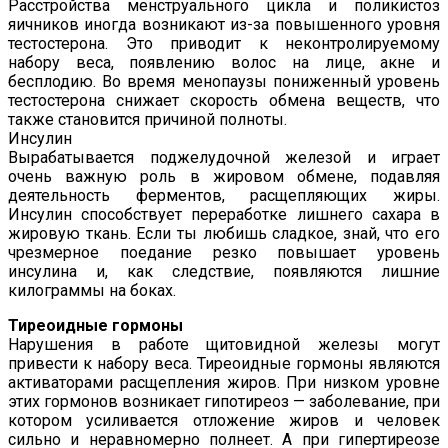
Расстройства менструального цикла и поликистоз
яичников иногда возникают из-за повышенного уровня
тестостерона. Это приводит к неконтролируемому
набору веса, появлению волос на лице, акне и
бесплодию. Во время менопаузы пониженный уровень
тестостерона снижает скорость обмена веществ, что
также становится причиной полноты.
Инсулин
Вырабатывается поджелудочной железой и играет
очень важную роль в жировом обмене, подавляя
деятельность ферментов, расщепляющих жиры.
Инсулин способствует переработке лишнего сахара в
жировую ткань. Если ты любишь сладкое, знай, что его
чрезмерное поедание резко повышает уровень
инсулина и, как следствие, появляются лишние
килограммы на боках.
Тиреоидные гормоны
Нарушения в работе щитовидной железы могут
привести к набору веса. Тиреоидные гормоны являются
активаторами расщепления жиров. При низком уровне
этих гормонов возникает гипотиреоз — заболевание, при
котором усиливается отложение жиров и человек
сильно и неравномерно полнеет. А при гипертиреозе