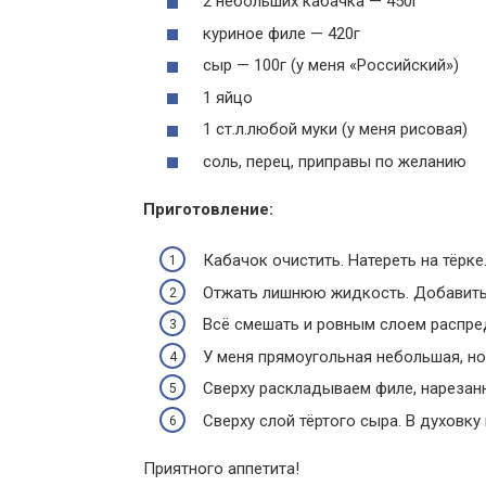
2 небольших кабачка — 450г
куриное филе — 420г
сыр — 100г (у меня «Российский»)
1 яйцо
1 ст.л.любой муки (у меня рисовая)
соль, перец, приправы по желанию
Приготовление:
Кабачок очистить. Натереть на тёрке
Отжать лишнюю жидкость. Добавить я
Всё смешать и ровным слоем распре
У меня прямоугольная небольшая, но
Сверху раскладываем филе, нарезанн
Сверху слой тёртого сыра. В духовку 
Приятного аппетита!