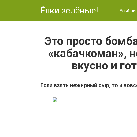
Перейти
Ёлки зелёные!
к
Улыбни
контенту
Это просто бомба
«кабачкоман», н
вкусно и го
Если взять нежирный сыр, то и вов