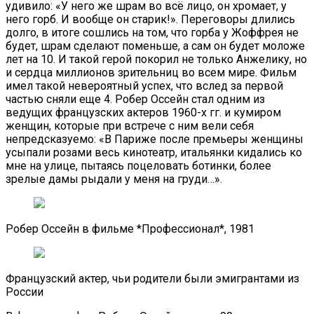
удивило: «У него же шрам во всё лицо, он хромает, у
него горб. И вообще он старик!». Переговоры длились
долго, в итоге сошлись на том, что горба у Жоффрея не
будет, шрам сделают поменьше, а сам он будет моложе
лет на 10. И такой герой покорил не только Анжелику, но
и сердца миллионов зрительниц во всем мире. Фильм
имел такой невероятный успех, что вслед за первой
частью сняли еще 4. Робер Оссейн стал одним из
ведущих французских актеров 1960-х гг. и кумиром
женщин, которые при встрече с ним вели себя
непредсказуемо: «В Париже после премьеры женщины
усыпали розами весь кинотеатр, итальянки кидались ко
мне на улице, пытаясь поцеловать ботинки, более
зрелые дамы рыдали у меня на груди…».
Робер Оссейн в фильме *Профессионал*, 1981
Французский актер, чьи родители были эмигрантами из
России