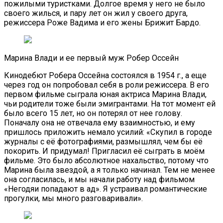
пожилыми туристками. Долгое время у него не было
своего жилься, и пару лет он жил у своего друга,
режиссера Роже Вадима и его жены Брижит Бардо.
Марина Влади и ее первый муж Робер Оссейн
Кинодебют Робера Оссейна состоялся в 1954 г., а еще
через год он попробовал себя в роли режиссера. В его
первом фильме сыграла юная актриса Марина Влади,
чьи родители тоже были эмигрантами. На тот момент ей
было всего 15 лет, но он потерял от нее голову.
Поначалу она не отвечала ему взаимностью, и ему
пришлось приложить немало усилий: «Скупил в городе
журналы с её фотографиями, размышлял, чем бы её
покорить. И придумал! Пригласил её сыграть в моём
фильме. Это было абсолютное нахальство, потому что
Марина была звездой, а я только начинал. Тем не менее
она согласилась, и мы начали работу над фильмом
«Негодяи попадают в ад». Я устраивал романтические
прогулки, мы много разговаривали».