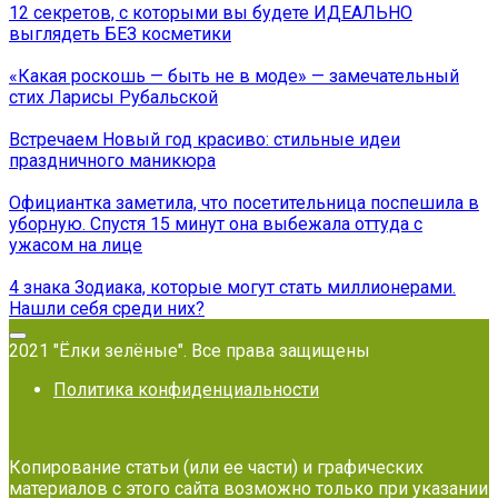
12 секретов, с которыми вы будете ИДЕАЛЬНО
выглядеть БЕЗ косметики
«Какая роскошь — быть не в моде» — замечательный
стих Ларисы Рубальской
Встречаем Новый год красиво: стильные идеи
праздничного маникюра
Официантка заметила, что посетительница поспешила в
уборную. Спустя 15 минут она выбежала оттуда с
ужaсом на лице
4 знака Зодиака, которые могут стать миллионерами.
Нашли себя среди них?
2021 "Ёлки зелёные". Все права защищены
Политика конфиденциальности
Копирование статьи (или ее части) и графических
материалов с этого сайта возможно только при указании