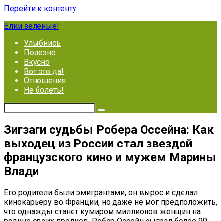
Перейти к контенту
Ёлки зелёные!
Улыбнись
Полезно
Вкусно
Вот это да!
Отношения
Не болеть!
Зигзаги судьбы Робера Оссейна: Как
выходец из России стал звездой
французского кино и мужем Марины
Влади
Его родители были эмигрантами, он вырос и сделал
кинокарьеру во Франции, но даже не мог предположить,
что однажды станет кумиром миллионов женщин на
родине своих предков. Робер Оссейн сыграл более 90