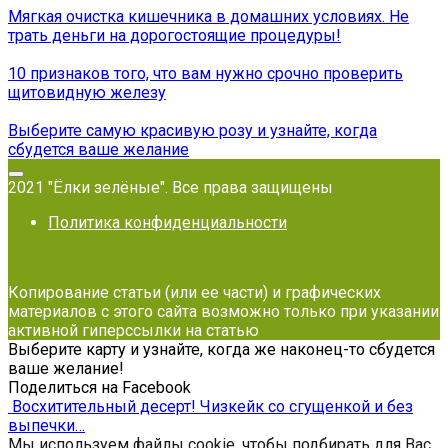
Мягкая очистка кишечника в домашних условиях. Не
трать деньги на дорогостоящие процедуры!
10 признаков того, что вам нужно срочно проверить
щитовидную железу
Выберите самую красивую розу и узнайте, когда
сбудется ваше желание
2021 "Ёлки зелёные". Все права защищены
Политика конфиденциальности
Копирование статьи (или ее части) и графических
материалов с этого сайта возможно только при указании
активной гиперссылки на статью
Выберите карту и узнайте, когда же наконец-то сбудется
ваше желание!
Поделиться на Facebook
Восхитительный десерт! Чизкейк со сгущенкой и без
выпечки…
Мы используем файлы cookie, чтобы подбирать для Вас