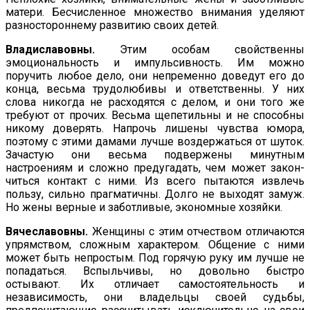
матери. Бесчисленное множество внимания уделяют
разностороннему раз­витию своих детей.
Владиславовны.
Этим особам свойственны
эмоциональность и импульсивность. Им можно
поручить любое дело, они непре­менно доведут его до
конца, весьма трудолюбивы и ответственны. У них
слова никогда не расходятся с делом, и они того же
требу­ют от прочих. Весьма щепетильны и не способны
никому доверять. Напрочь лишены чувства юмора,
поэтому с этими дамами луч­ше воздержаться от шуток.
Зачастую они весьма подвержены минутным
настроениям и сложно предугадать, чем может закон­
читься контакт с ними. Из всего пытаются извлечь
пользу, сильно прагматичны. Долго не выходят замуж.
Но жены верные и заботливые, экономные хозяйки.
Вячеславовны.
Женщины с этим отчеством отличаются
уп­рямством, сложным характером. Общение с ними
может быть непростым. Под горячую руку им лучше не
попадаться. Вспыль­чивы, но довольно быстро
остывают. Их отличает самостоятель­ность и
независимость, они владельцы своей судьбы,