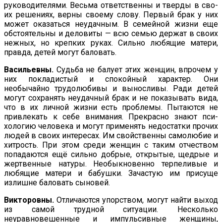
руководителями. Весьма ответственны и тверды в сво­
их решениях, верны своему слову. Первый брак у них
может оказаться неудачным. В семейной жизни еще
обстоятельны и деловиты — всю семью держат в своих
нежных, но крепких руках. Сильно любящие матери,
правда, детей могут баловать.
Васильевны.
Судьба не балует этих женщин, впрочем у
них по­кладистый и спокойный характер. Они
необычайно трудолюби­вы и выносливы. Ради детей
могут сохранять неудачный брак и не показывать вида,
что в их личной жизни есть проблемы. Пытаются не
привлекать к себе внимания. Прекрасно знают пси­
хологию человека и могут применять недостатки прочих
людей в своих интересах. Им свойственны самолюбие и
хитрость. При этом среди женщин с таким отчеством
попадаются ещё сильно добрые, открытые, щедрые и
жертвенные натуры. Необыкно­венно терпеливые и
любящие матери и бабушки. Зачастую им присуще
излишне баловать сыновей.
Викторовны.
Отличаются упорством, могут найти выход
из самой трудной ситуации. Несколько
неуравновешенные и им­пульсивные женщины,