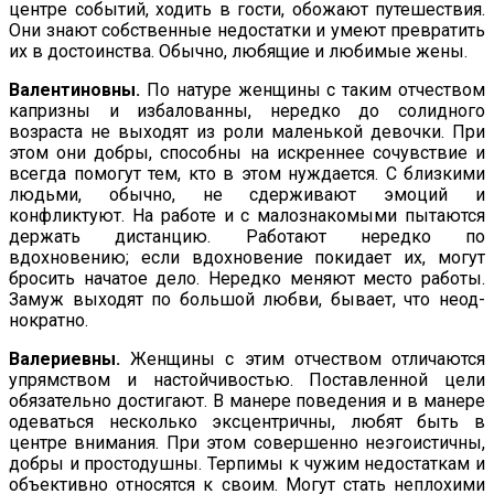
центре событий, ходить в гости, обожают путешествия.
Они знают собственные недостатки и умеют превратить
их в достоинства. Обычно, любящие и любимые жены.
Валентиновны.
По натуре женщины с таким отчеством
кап­ризны и избалованны, нередко до солидного
возраста не выходят из роли маленькой девочки. При
этом они добры, способны на искреннее сочувствие и
всегда помогут тем, кто в этом нужда­ется. С близкими
людьми, обычно, не сдерживают эмоций и
конфликтуют. На работе и с малознакомыми пытаются
держать дистанцию. Работают нередко по
вдохновению; если вдохновение покидает их, могут
бросить начатое дело. Нередко меняют место работы.
Замуж выходят по большой любви, бывает, что неод­
нократно.
Валериевны.
Женщины с этим отчеством отличаются
упрям­ством и настойчивостью. Поставленной цели
обязательно достигают. В манере поведения и в манере
одеваться несколько эксцентричны, любят быть в
центре внимания. При этом совер­шенно неэгоистичны,
добры и простодушны. Терпимы к чужим недостаткам и
объективно относятся к своим. Могут стать не­плохими