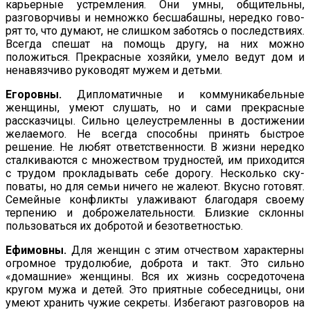
карьерные устремления. Они умны, общительны,
разговорчивы и немножко бесшабашны, нередко гово­
рят то, что думают, не слишком заботясь о последствиях.
Всег­да спешат на помощь другу, на них можно
положиться. Пре­красные хозяйки, умело ведут дом и
ненавязчиво руководят мужем и детьми.
Егоровны.
Дипломатичные и коммуникабельные
женщины, умеют слушать, но и сами прекрасные
рассказчицы. Сильно целеустремленны в достижении
желаемого. Не всегда способ­ны принять быстрое
решение. Не любят ответственности. В жизни нередко
сталкиваются с множеством трудностей, им при­ходится
с трудом прокладывать себе дорогу. Несколько ску­
поваты, но для семьи ничего не жалеют. Вкусно готовят.
Семейные конфликты улаживают благодаря своему
терпению и доброжелательности. Близкие склонны
пользоваться их добротой и безответностью.
Ефимовны.
Для женщин с этим отчеством характерны
огром­ное трудолюбие, доброта и такт. Это сильно
«домашние» жен­щины. Вся их жизнь сосредоточена
кругом мужа и детей. Это приятные собеседницы, они
умеют хранить чужие секреты. Избегают разговоров на