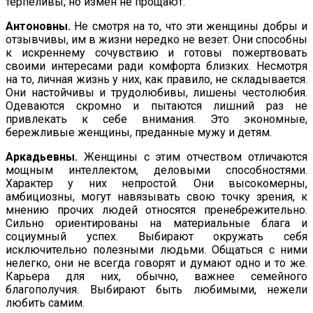
терпеливы, но измен не прощают.
Антоновны.
Не смотря на то, что эти женщины добры и
отзывчивы, им в жизни нередко не везет. Они способны
к искреннему сочувствию и готовы пожертвовать
своими интересами ради комфорта близких. Несмотря
на то, личная жизнь у них, как пра­вило, не складывается.
Они настойчивы и трудолюбивы, лише­ны честолюбия.
Одеваются скромно и пытаются лишний раз не
привлекать к себе внимания. Это экономные,
бережливые женщины, преданные мужу и детям.
Аркадьевны.
Женщины с этим отчеством отличаются
мощным интеллектом, деловыми способностями.
Характер у них не­простой. Они высокомерны,
амбициозны, могут навязывать свою точку зрения, к
мнению прочих людей относятся пренеб­режительно.
Сильно ориентированы на материальные блага и
социумный успех. Выбирают окружать себя
исключительно полезными людьми. Общаться с ними
нелегко, они не всегда говорят и думают одно и то же.
Карьера для них, обычно, важнее семейного
благополучия. Выбирают быть любимы­ми, нежели
любить самим.