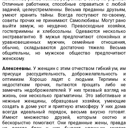
Отличные ра­ботники, способные справиться с любой
задачей, целеустрем­ленны. Весьма преданны друзьям,
умеют хранить тайны. Всегда поступают по-своему,
советы прочих не принимают. Самолю­бивы. Могут рано
выйти замуж, но неудачно. Превосходные хозяйки,
гостеприимны и хлебосольны. Одеваются несколько
экстравагантно. В мужья предпочитают спокойных и
уравновешен­ных мужчин, семейные отношения,
обычно, складываются достаточно тяжело. Весьма
общительны, но мужское общество предпочи­тают
женскому.
Алексеевны.
У женщин с этим отчеством гибкий ум, им
присущи рассудительность, доброжелательность и
оптимизм. Хорошо ладят с людьми. Терпимы к
недостаткам прочих, пытаются прощать либо не
замечать недоброжелателей. У них трезвый взгляд на
жизнь, они несколько прагматичны. Это заботливые и
нежные женщины, образцовые хозяйки, умеющие
создать в доме уют и приятную атмосферу. У них дома
всегда идеаль­ный порядок, весьма вкусно готовят.
Имеют множество друзей, которым охотно и
бескорыстно помогают. Они преданные жены, правда