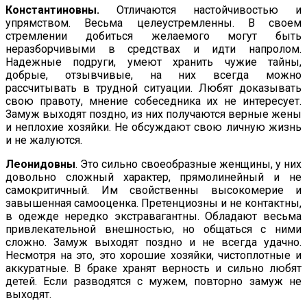
Константиновны.
Отличаются настойчивостью и
упрямством. Весьма целеустремленны. В своем
стремлении добиться желае­мого могут быть
неразборчивыми в средствах и идти напролом.
Надежные подруги, умеют хранить чужие тайны,
добрые, от­зывчивые, на них всегда можно
рассчитывать в трудной ситуа­ции. Любят доказывать
свою правоту, мнение собеседника их не интересует.
Замуж выходят поздно, из них получаются вер­ные жены
и неплохие хозяйки. Не обсуждают свою личную жизнь
и не жалуются.
Леонидовны
. Это сильно своеобразные женщины, у них
до­вольно сложный характер, прямолинейный и не
самокритичный. Им свойственны высокомерие и
завышенная самооценка. Пре­тенциозны и не контактны,
в одежде нередко экстравагантны. Обладают весьма
привлекательной внешностью, но общаться с ними
сложно. Замуж выходят поздно и не всегда удачно.
Несмотря на это, это хорошие хозяйки, чистоплотные и
аккуратные. В браке хранят верность и сильно любят
детей. Если разводятся с мужем, повторно замуж не
выходят.