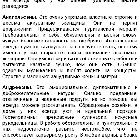
не всегда брак у них бывает удачным, многие
разводятся.
Анатольевны.
Это очень упрямые, властные, строгие и
весьма аккуратные женщины. Они не терпят
возражений. Придер­живаются пуританской морали.
Требовательны к себе, обяза­тельны и верны слову,
чужую безответственность не одобряют. Анатольевны
всегда сумеют выслушать и посочувствовать, поэтому
именно у них стараются найти понимание знакомые
женщины. Они умеют скрывать собственные слабости и
пытаются казаться лучше, чем они есть. Обычно,
одарены музыкаль­но и любят ходить на концерты.
Строгие и маленько занудливые жены и матери.
Андреевны.
Это эмоциональные, дипломатичные и
доброже­лательные натуры. Сильно преданные,
отзывчивые и надежные подруги, на их помощь вы
всегда можете рассчитывать. Образ­цовые хозяйки, в
доме у них всегда уют и идеальный порядок.
Гостеприимны, прекрасные кулинарки, искусные
рукодельницы. В работе обстоятельны и пунктуальны. У
них недостаточно развито честолюбие, что не
способствует карьерному росту. В любви верны, в браке