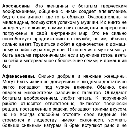
Арсеньевны
. Это женщины с богатым творческим
воображе­нием, общение с ними создает впечатление,
будто они витают где-то в облаках. Очаровательны и
миловидны, пользуются успехом у мужчин. Их никто не
интересует в жизни, помимо них самих, они непрерывно
погружены в свой внутренний мир. Это не сильно
способствует продвижению по службе, но им, обычно,
сильно везет. Трудиться любят в одиночестве, к домаш­
нему хозяйству равнодушны. Отношения с мужем могут
быть весьма гармоничными, если мужчина готов взять
на себя и ма­териальное обеспечение семьи, и домашний
быт.
Афанасьевны.
Сильно добрые и нежные женщины.
Могут быть излишне доверчивы к людям и достаточно
легко попадают под чужое вли­яние. Обычно, они
одарены множеством различных талантов. Обладают
богатым воображением, любят читать. К порученной
работе относятся ответственно, пытаются твор­чески
решать поставленные задачи, обладают тонким вкусом,
но не всегда способны отстоять свое видение. Не
стремятся к лидерству, имеют склонность уступать
больше сильным натурам. В брак вступают рано и не