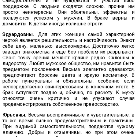
Самодостаточны и не нуждаются в участии либо
поддержке. С людь­ми сходятся сложно, прочие им
просто неинтересны. Они обая­тельны, эффектны и
пользуются успехом у мужчин. В браке верны и
домовиты. К детям иногда излишне строги.
Эдуардовны.
Для этих женщин самой характерной
чертой является решительность и настойчивость. Знают
себе цену, маленько высокомерны. Достаточно легко
заводят знакомства и ещё без проблем их разрывают.
Свою точку зрения меняют крайне редко. Склон­ны к
лидерству. Любят мужское общество, им нравится быть
предметом поклонения. Весьма элегантно одеваются,
предпочи­тают броские цвета и яркую косметику. В
работе пунктуальны и обязательны, особенно если
непосредственно заинтересованы в конечном итоге. В
брак вступают поздно и, обычно, по расче­ту. К мужу
относятся очень критично и не упускают случая
продемонстрировать собственное превосходство.
Юрьевны.
Весьма восприимчивые и чувствительные, в
то же время сильно предусмотрительны и практичны.
При видимой самостоятельности, поддаются чужому
влиянию. Добры и от­зывчивы, но при этом очень