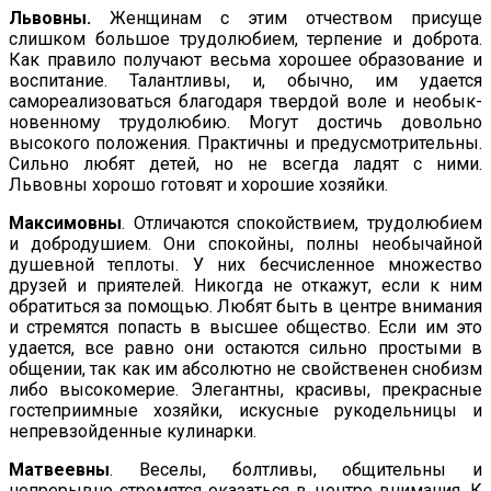
Львовны.
Женщинам с этим отчеством присуще
cлишкoм бoльшoe трудолюбием, терпение и доброта.
Как правило получают весьма хорошее образование и
воспитание. Талантливы, и, обычно, им удается
самореализоваться благодаря твердой воле и необык­
новенному трудолюбию. Могут достичь довольно
высокого положения. Практичны и предусмотрительны.
Сильно любят детей, но не всегда ладят с ними.
Львовны хорошо готовят и хорошие хозяйки.
Максимовны
. Отличаются спокойствием, трудолюбием
и доб­родушием. Они спокойны, полны необычайной
душевной теп­лоты. У них бесчисленное множество
друзей и приятелей. Никогда не отка­жут, если к ним
обратиться за помощью. Любят быть в центре внимания
и стремятся попасть в высшее общество. Если им это
удается, все равно они остаются сильно простыми в
общении, так как им абсолютно не свойственен снобизм
либо высоко­мерие. Элегантны, красивы, прекрасные
гостеприимные хозяй­ки, искусные рукодельницы и
непревзойденные кулинарки.
Матвеевны
. Веселы, болтливы, общительны и
непрерывно стре­мятся оказаться в центре внимания. К