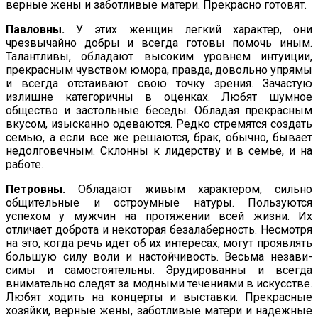
верные жены и заботливые матери. Прекрасно готовят.
Павловны.
У этих женщин легкий характер, они
чрезвычайно добры и всегда готовы помочь иным.
Талантливы, обладают высоким уровнем интуиции,
прекрасным чувством юмора, прав­да, довольно упрямы
и всегда отстаивают свою точку зрения. Зачастую
излишне категоричны в оценках. Любят шумное
общество и застольные беседы. Обладая прекрасным
вкусом, изысканно одеваются. Редко стремятся создать
семью, а если все же ре­шаются, брак, обычно, бывает
недолговечным. Склонны к лидерству и в семье, и на
работе.
Петровны.
Обладают живым характером, сильно
общительные и остроумные натуры. Пользуются
успехом у мужчин на про­тяжении всей жизни. Их
отличает доброта и некоторая безала­берность. Несмотря
на это, когда речь идет об их интересах, могут проявлять
большую силу воли и настойчивость. Весьма незави­
симы и самостоятельны. Эрудированны и всегда
внимательно следят за модными течениями в искусстве.
Любят ходить на концерты и выставки. Прекрасные
хозяйки, верные жены, за­ботливые матери и надежные