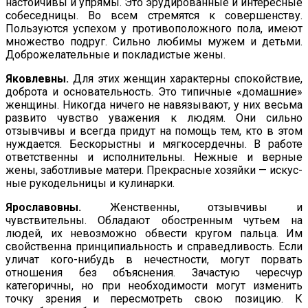
настойчивы и упрямы. Это эру­дированные и интересные
собеседницы. Во всем стремятся к совершенству.
Пользуются успехом у противоположного пола, имеют
множество подруг. Сильно любимы мужем и детьми.
Доброжелательные и покладистые жены.
Яковлевны.
Для этих женщин характерны спокойствие,
доб­рота и основательность. Это типичные «домашние»
женщины. Никогда ничего не навязывают, у них весьма
развито чувство уважения к людям. Они сильно
отзывчивы и всегда придут на помощь тем, кто в этом
нуждается. Бескорыстны и мягкосер­дечны. В работе
ответственны и исполнительны. Нежные и вер­ные
жены, заботливые матери. Прекрасные хозяйки — искус­
ные рукодельницы и кулинарки.
Ярославовны.
Женственны, отзывчивы и
чувствительны. Об­ладают обостренным чутьем на
людей, их невозможно обвести кругом пальца. Им
свойственна принципиальность и справед­ливость. Если
уличат кого-нибудь в нечестности, могут порвать
отношения без объяснения. Зачастую чересчур
категоричны, но при необходимости могут изменить
точку зрения и пересмотреть свою позицию. К