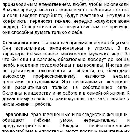
про­изводимым впечатлением, любят, чтобы их опекали.
В муже прежде всего склонны искать заботливого отца,
и если находят подобного, будут счастливы. Неудачи и
конфликты переносят тя­жело, нередко жалуются всем
подряд. Сопереживание и сочувствие им не присуще,
они способны думать только о себе.
Станиславовны.
С этими женщинами нелегко общаться.
Они вспыльчивы, эмоциональны и упрямы. В их
характере бесчисленное множество мужских черт. За
что бы они ни взялись, обязательно доведут до конца,
необыкновенно трудолюбивы и выносливы. Иногда им
не достаточно тактичности и Гибкости, но, благодаря
высокому профессионализму, являются весьма
ценными сотруд­никами. Это независимые женщины,
они рассчитывают только на собственные силы.
Склонны к лидерству и на работе и в семейной жизни. К
домашнему хозяйству равнодушны, так как главное у
них в жизни — работа.
Тарасовны.
Уравновешенные и покладистые женщины,
обладают гибким умом, нерешительны и
предусмотрительны. Обла­дая необыкновенным
трудолюбием и упорством, могут достичь значительных