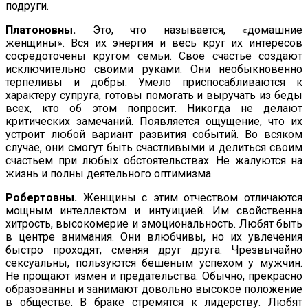
подруги.
Платоновны.
Это, что называется, «домашние
женщины». Вся их энергия и весь круг их интересов
сосредоточены кругом семьи. Свое счастье создают
исключительно своими руками. Они необыкновенно
терпеливы и добры. Умело приспосабливаются к
характеру супруга, готовы помогать и выручать из беды
всех, кто об этом попросит. Никогда не делают
критических заме­чаний. Появляется ощущение, что их
устроит любой вариант развития событий. Во всяком
случае, они смогут быть счастли­выми и делиться своим
счастьем при любых обстоятельствах. Не жалуются на
жизнь и полны деятельного оптимизма.
Робертовны.
Женщины с этим отчеством отличаются
мощным интеллектом и интуицией. Им свойственна
хитрость, высокоме­рие и эмоциональность. Любят быть
в центре внимания. Они влюбчивы, но их увлечения
быстро проходят, сменяя друг дру­га. Чрезвычайно
сексуальны, пользуются бешеным успехом у мужчин.
Не прощают измен и предательства. Обычно, прекрасно
образованны и занимают довольно высокое положение
в обществе. В браке стремятся к лидерству. Любят