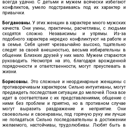
всегда удачно. С детьми и мужем всячески избегают
конфликтов, умело подстраиваясь под их характер и
привычки.
Богдановны.
У этих женщин в характере много мужских
качеств. Они умны, практичны, расчетливы, с людьми
сходятся сложно. Независимы и упрямы. Из-за
подобного характера нередко конфлик­туют на работе и
в семье. Себя ценят чрезвычайно высоко, тщательно
следят за своей внешностью, весьма избирательны в
общении. Близких друзей у них мало. Мужем стараются
ру­ководить. Несмотря на это, благодаря врожденной
порядочности и ответственности, могут преуспевать в
жизни.
Борисовны.
Это сложные и неординарные женщины с
проти­воречивым характером. Сильно интуитивны, могут
предвидеть последствия ситуации до мелочей. Пока все
идет в соответствии с их представлениями, общение с
ними без проблем и приятно, но в противном случае
могут выразить раздражение и неприятие. Они
своевольны и своенравны, под горячую руку им лучше
не попадаться. Сильно последовательны в достижении
желаемого, настойчивы, трудолюбивы. Любят быть в