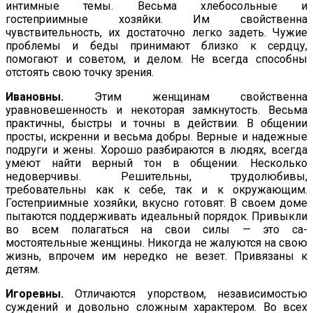
интимные темы. Весьма хлебосольные и
гостеприимные хозяйки. Им свойственна
чувствительность, их достаточно легко задеть. Чужие
проблемы и беды принимают близко к сердцу,
помогают и советом, и делом. Не всегда способны
отстоять свою точку зрения.
Ивановны.
Этим женщинам свойственна
уравновешенность и некоторая замкнутость. Весьма
практичны, быстры и точны в действии. В общении
просты, искренни и весьма добры. Верные и надежные
подруги и жены. Хорошо разбираются в людях, всегда
умеют найти верный тон в общении. Несколько
недовер­чивы. Решительны, трудолюбивы,
требовательны как к себе, так и к окружающим.
Гостеприимные хозяйки, вкусно готовят. В своем доме
пытаются поддерживать идеальный порядок. Привыкли
во всем полагаться на свои силы — это са­
мостоятельные женщины. Никогда не жалуются на свою
жизнь, впрочем им нередко не везет. Привязаны к
детям.
Игоревны.
Отличаются упорством, независимостью
суждений и довольно сложным характером. Во всех