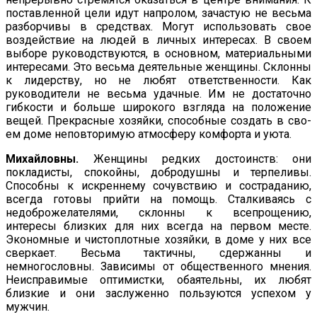
поставленной цели идут напролом, зачастую не весьма
разборчивы в средствах. Могут ис­пользовать свое
воздействие на людей в личных интересах. В своем
выборе руководствуются, в основном, материальными
интере­сами. Это весьма деятельные женщины. Склонны
к лидерству, но не любят ответственности. Как
руководители не весьма удач­ные. Им не достаточно
гибкости и больше широкого взгляда на по­ложение
вещей. Прекрасные хозяйки, способные создать в сво­
ем доме неповторимую атмосферу комфорта и уюта.
Михайловны.
Женщины редких достоинств: они
покладисты, спокойны, добродушны и терпеливы.
Способны к искреннему сочувствию и состраданию,
всегда готовы прийти на помощь. Сталкиваясь с
недоброжелателями, склонны к всепрощению,
интересы близких для них всегда на первом месте.
Экономные и чистоплотные хозяйки, в доме у них все
сверкает. Весьма так­тичны, сдержанны и
немногословны. Зависимы от обществен­ного мнения.
Неисправимые оптимистки, обаятельны, их любят
близкие и они заслуженно пользуются успехом у
мужчин.