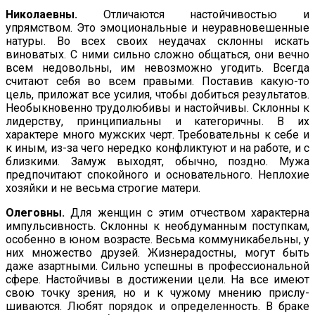
Николаевны.
Отличаются настойчивостью и
упрямством. Это эмоциональные и неуравновешенные
натуры. Во всех своих неудачах склонны искать
виноватых. С ними сильно сложно об­щаться, они вечно
всем недовольны, им невозможно угодить. Всегда
считают себя во всем правыми. Поставив какую-то
цель, приложат все усилия, чтобы добиться результатов.
Необыкно­венно трудолюбивы и настойчивы. Склонны к
лидерству, при­нципиальны и категоричны. В их
характере много мужских черт. Требовательны к себе и
к иным, из-за чего нередко конфликту­ют и на работе, и с
близкими. Замуж выходят, обычно, поздно. Мужа
предпочитают спокойного и основательного. Непло­хие
хозяйки и не весьма строгие матери.
Олеговны.
Для женщин с этим отчеством характерна
импуль­сивность. Склонны к необдуманным поступкам,
особенно в юном возрасте. Весьма коммуникабельны, у
них множество друзей. Жизнерадостны, могут быть
даже азартными. Сильно успешны в профессиональной
сфере. Настойчивы в достижении цели. На все имеют
свою точку зрения, но и к чужому мнению прислу­
шиваются. Любят порядок и определенность. В браке