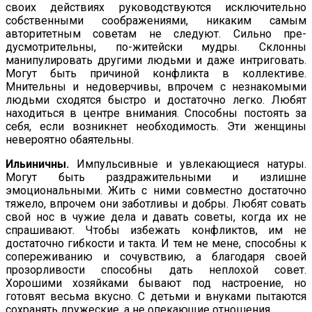
своих действиях руко­водствуются исключительно
собственными соображениями, никаким самым
авторитетным советам не следуют. Сильно пре­
дусмотрительны, по-житейски мудры. Склонны
манипулировать другими людьми и даже интриговать.
Могут быть причиной конфликта в коллективе.
Мнительны и недоверчивы, впрочем с не­знакомыми
людьми сходятся быстро и достаточно легко. Любят
находить­ся в центре внимания. Способны постоять за
себя, если возник­нет необходимость. Эти женщины
невероятно обаятельны.
Ильиничны.
Импульсивные и увлекающиеся натуры.
Могут быть раздражительными и излишне
эмоциональными. Жить с ними совместно достаточно
тяжело, впрочем они заботливы и добры. Любят совать
свой нос в чужие дела и давать советы, когда их не
спра­шивают. Чтобы избежать конфликтов, им не
достаточно гибкости и такта. И тем не мене, способны к
сопереживанию и сочувствию, а благодаря своей
прозорливости способны дать неплохой совет.
Хорошими хозяйками бывают под настроение, но
готовят весьма вкусно. С детьми и внуками пытаются
сохранять дружеские, а не опекающие отношения.