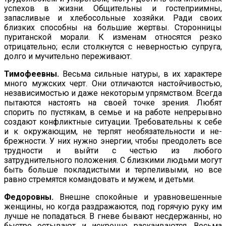
успехов в жизни. Общительны и гостеприимны,
запасливые и хлебосольные хозяйки. Ради своих
близких спо­собны на большие жертвы. Сторонницы
пуританской морали. К изменам относятся резко
отрицательно; если столкнутся с не­верностью супруга,
долго и мучительно переживают.
Тимофеевны.
Весьма сильные натуры, в их характере
много мужских черт. Они отличаются настойчивостью,
независимостью и даже некоторым упрямством. Всегда
пытаются настоять на своей точке зрения. Любят
спорить по пустякам, в семье и на работе непрерывно
создают конфликтные ситуации. Требователь­ны к себе
и к окружающим, не терпят необязательности и не­
брежности. У них нужно энергии, чтобы преодолеть все
трудности и выйти с честью из любого
затруднительного поло­жения. С близкими людьми могут
быть больше покладистыми и терпеливыми, но все
равно стремятся командовать и мужем, и детьми.
Федоровны.
Внешне спокойные и уравновешенные
женщины, но когда раздражаются, под горячую руку им
лучше не попа­даться. В гневе бывают несдержанны, но
быстро остывают и искренне раскаиваются. Весьма