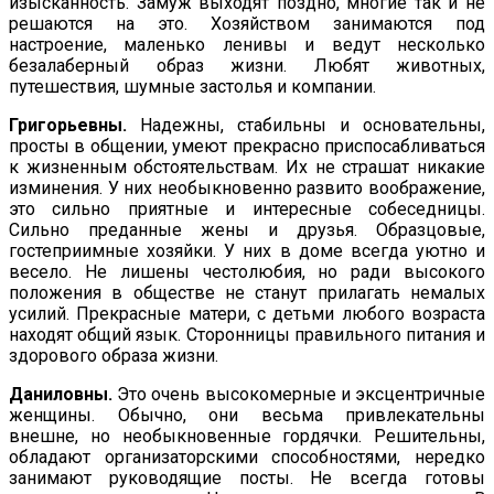
изысканность. Замуж выходят поздно, многие так и не
реша­ются на это. Хозяйством занимаются под
настроение, маленько ленивы и ведут несколько
безалаберный образ жизни. Любят животных,
путешествия, шумные застолья и компании.
Григорьевны.
Надежны, стабильны и основательны,
просты в общении, умеют прекрасно приспосабливаться
к жизненным обстоятельствам. Их не страшат никакие
изминения. У них не­обыкновенно развито воображение,
это сильно приятные и инте­ресные собеседницы.
Сильно преданные жены и друзья. Образ­цовые,
гостеприимные хозяйки. У них в доме всегда уютно и
весело. Не лишены честолюбия, но ради высокого
положения в обществе не станут прилагать немалых
усилий. Прекрасные матери, с детьми любого возраста
находят общий язык. Сторон­ницы правильного питания и
здорового образа жизни.
Даниловны.
Это очень высокомерные и эксцентричные
жен­щины. Обычно, они весьма привлекательны
внешне, но не­обыкновенные гордячки. Решительны,
обладают организатор­скими способностями, нередко
занимают руководящие посты. Не всегда готовы