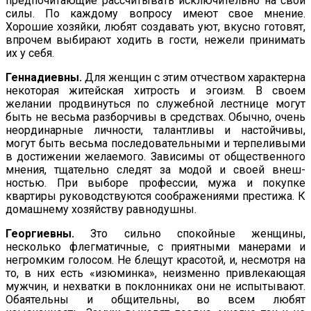
предпочита­ющие рассчитывать исключительно на свои
силы. По каждому вопросу имеют свое мнение.
Хорошие хозяйки, любят создавать уют, вкусно готовят,
впрочем выбирают ходить в гости, нежели принимать
их у себя.
Геннадиевны.
Для женщин с этим отчеством характерна
неко­торая житейская хитрость и эгоизм. В своем
желании продви­нуться по служебной лестнице могут
быть не весьма разборчивы в средствах. Обычно, очень
неординарные личности, та­лантливы и настойчивы,
могут быть весьма последовательными и терпеливыми
в достижении желаемого. Зависимы от общес­твенного
мнения, тщательно следят за модой и своей внеш­
ностью. При выборе профессии, мужа и покупке
квартиры руководствуются соображениями престижа. К
домашнему хо­зяйству равнодушны.
Георгиевны.
Зто сильно спокойные женщины,
несколько флегматичные, с приятными манерами и
негромким голосом. Не блещут красотой, и, несмотря на
то, в них есть «изюминка», неизменно привлекающая
мужчин, и нехватки в поклонниках они не испытывают.
Обаятельны и общительны, во всем любят