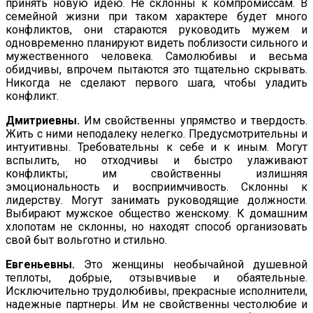
принять новую идею. Не склонны к компромиссам. В
семейной жизни при таком характере будет много
конфликтов, они стараются руководить мужем и
одновременно планируют видеть поблизости сильного и
мужественного человека. Самолюбивы и весьма
обидчивы, впрочем пытаются это тщательно скрывать.
Никогда не сделают первого шага, чтобы уладить
конфликт.
Дмитриевны.
Им свойственны упрямство и твердость.
Жить с ними неподалеку нелегко. Предусмотрительны и
интуитивны. Тре­бовательны к себе и к иным. Могут
вспылить, но отходчивы и быстро улаживают
конфликты; им свойственны излишняя
эмоциональность и восприимчивость. Склонны к
лидерству. Могут занимать руководящие должности.
Выбирают муж­ское общество женскому. К домашним
хлопотам не склонны, но находят способ организовать
свой быт вольготно и стильно.
Евгеньевны.
Это женщины необычайной душевной
теплоты, добрые, отзывчивые и обаятельные.
Исключительно трудолю­бивы, прекрасные исполнители,
надежные партнеры. Им не свойственны честолюбие и