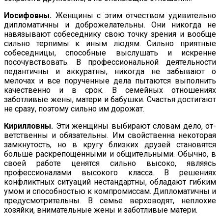
Иосифовны.
Женщины с этим отчеством удивительно
дипло­матичны и доброжелательны. Они никогда не
навязывают собеседнику свою точку зрения и вообще
сильно терпимы к иным людям. Сильно приятные
собеседницы, способные выслушать и искренне
посочувствовать. В профессиональной деятельности
педантичны и аккуратны, никогда не забывают о
мелочах и все порученные дела пытаются выполнить
качественно и в срок. В семейных отношениях
заботливые жены, матери и бабушки. Счастья достигают
не сразу, поэтому сильно им дорожат.
Кирилловны.
Эти женщины выбирают словам дело, от­
ветственны и обязательны. Им свойственна некоторая
замкну­тость, но в кругу близких друзей становятся
больше раскрепощен­ными и общительными. Обычно, в
своей работе ценятся сильно высоко, являясь
профессионалами высокого класса. В ре­шениях
конфликтных ситуаций нестандартны, обладают гибким
умом и способностью к компромиссам. Дипломатичны и
пре­дусмотрительны. В семье верховодят, неплохие
хозяйки, вни­мательные жены и заботливые матери.