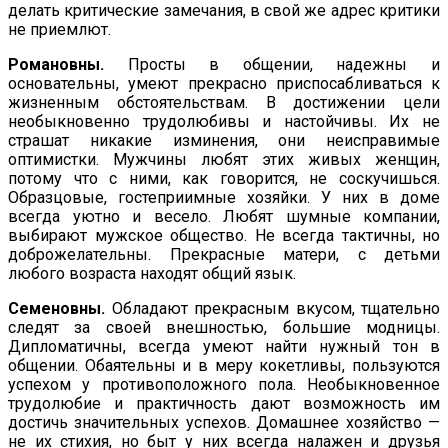
делать кри­тические замечания, в свой же адрес критики
не приемлют.
Романовны.
Просты в общении, надежны и
основательны, умеют прекрасно приспосабливаться к
жизненным обстоятельствам. В достижении цели
необыкновенно трудолюбивы и настойчивы. Их не
страшат никакие изминения, они неисправимые
оптимист­ки. Мужчины любят этих живых женщин,
потому что с ними, как говорится, не соскучишься.
Образцовые, гостеприимные хозяйки. У них в доме
всегда уютно и весело. Любят шумные компании,
выбирают мужское общество. Не всегда тактич­ны, но
доброжелательны. Прекрасные матери, с детьми
любого возраста находят общий язык.
Семеновны.
Обладают прекрасным вкусом, тщательно
следят за своей внешностью, большие модницы.
Дипломатичны, всег­да умеют найти нужный тон в
общении. Обаятельны и в меру кокетливы, пользуются
успехом у противоположного пола. Не­обыкновенное
трудолюбие и практичность дают возможность им
достичь значительных успехов. Домашнее хозяйство —
не их стихия, но быт у них всегда налажен и друзья