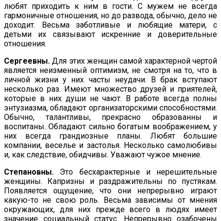
любят приходить к ним в гости. С мужем не всегда
гармоничные отношения, но до развода, обычно, дело не
доходит. Весьма заботливые и лю­бящие матери, с
детьми их связывают искренние и доверитель­ные
отношения.
Сергеевны.
Для этих женщин самой характерной чертой
явля­ется неизменный оптимизм, не смотря на то, что в
личной жизни у них часты неудачи. В брак вступают
несколько раз. Имеют множество друзей и приятелей,
которые в них души не чают. В работе всегда полны
энтузиазма, обладают организаторскими способностями.
Обычно, талантливы, прекрасно образованны и
воспитаны. Обладают сильно богатым воображением, у
них всегда грандиозные планы. Любят большие
компании, веселье и застолья. Несколько самолюбивы
и, как следствие, обидчивы. Уважают чужое мнение.
Степановны.
Это бесхарактерные и нерешительные
женщины. Капризны и раздражительны по пустякам.
Появляется ощущение, что они непрерывно играют
какую-то не свою роль. Весьма зави­симы от мнения
окружающих, для них прежде всего в людях имеет
значение социальный статус. Непрерывно озабочены