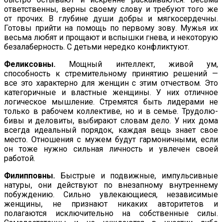
ответственны, верны своему слову и требуют того же
от прочих. В глубине души добры и мягкосердечны.
Готовы прийти на помощь по первому зову. Мужья их
весьма любят и прощают и вспышки гнева, и некоторую
безалаберность. С детьми нередко конфликтуют.
Феликсовны.
Мощный интеллект, живой ум,
способность к стремительному принятию решений —
все это характерно для жен­щин с этим отчеством. Это
категоричные и властные женщины. У них отличное
логическое мышление. Стремятся быть лиде­рами не
только в рабочем коллективе, но и в семье. Трудолю­
бивы и деловиты, выбирают словам дело. У них дома
всегда идеальный порядок, каждая вещь знает свое
место. Отношения с мужем будут гармоничными, если
он тоже нужно сильная личность и увлечен своей
работой.
Филипповны.
Быстрые и подвижные, импульсивные
натуры, они действуют по внезапному внутреннему
побуждению. Сильно увлекающиеся, независимые
женщины, не признают никаких авторитетов и
полагаются исключительно на собственные силы.