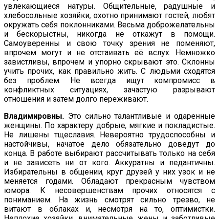
увлекающиеся натуры. Общительные, радушные и
хлебосольные хозяйки, охотно принимают гостей, любят
окружать себя поклонниками. Весьма доброжелательны
и бескорыстны, никогда не откажут в помощи.
Самоуверенны и свою точку зрения не поменяют,
впрочем могут и не отстаивать её вслух. Немножко
завистливы, впрочем и упорно скрывают это. Склон­ны
учить прочих, как правильно жить. С людьми сходятся
без проблем. Не всегда ищут компромисс в
конфликтных ситуациях, зачастую разрывают
отношения и затем долго переживают.
Владимировны.
Это сильно талантливые и одаренные
женщины. По характеру добрые, мягкие и покладистые.
Не лишены тще­славия. Невероятно трудоспособны и
настойчивы, начатое дело обязательно доведут до
конца. В работе выбирают рассчи­тывать только на себя
и не зависеть ни от кого. Аккуратны и педантичны.
Избирательны в общении, круг друзей у них узок и не
меняется годами. Обладают прекрасным чувством
юмора. К несовершенствам прочих относятся с
пониманием. На жизнь смотрят сильно трезво, не
витают в облаках и, несмотря на то, опти­мистки.
Неплохие хозяйки, внимательные жены и заботливые