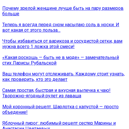
Почему зрелой женщине лучше быть на пару размеров
больше
Теперь я всегда перед сном насыпаю соль в носки. И
вот какая от этого польза…
Чтобы избавиться от варикоза и сосудистой сетки, вам
нужна всего 1 ложка этой смеси!
«Какая роскошь — быть не в моде» — замечательный
стих Ларисы Рубальской
Ваш телефон могут отслеживать. Каждому стоит узнать,
как проверить, кто это делает
Самая простая, быстрая и вкусная выпечка к чаю!
Творожно-ягодный рулет из лаваша
Мой коронный рецепт. Шарлотка с капустой — просто
объедение!
Яблочный пирог: любимый рецепт сестер Марины и
Анастасии Цветаевых