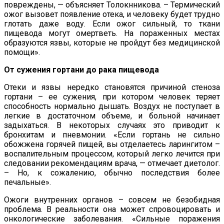
повреждены, — объясняет Толокнникова. – Термический
ожог вызовет появление отека, и человеку будет трудно
глотать даже воду. Если ожог сильный, то ткани
пищевода могут омертветь. На пораженных местах
образуются язвы, которые не пройдут без медицинской
помощи».
От сужения гортани до рака пищевода
Отеки и язвы нередко становятся причиной стеноза
гортани – ее сужения, при котором человек теряет
способность нормально дышать. Воздух не поступает в
легкие в достаточном объеме, и больной начинает
задыхаться. В некоторых случаях это приводит к
бронхитам и пневмонии. «Если гортань не сильно
обожжена горячей пищей, вы отделаетесь ларингитом –
воспалительным процессом, который легко лечится при
следовании рекомендациям врача, — отмечает диетолог.
– Но, к сожалению, обычно последствия более
печальные».
Ожоги внутренних органов – совсем не безобидная
проблема. В реальности она может спровоцировать и
онкологические заболевания. «Сильные поражения