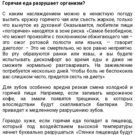
Горячая еда разрушает организм?
С каким наслаждением можно в ненастную погоду
выпить кружку горячего чая или съесть жаркое, только
что вынутое из духовки! Оказывается, любители пищи
«погорячее» находятся в зоне риска. «Самое безобидное,
что может произойти с поклонником обжигающего чая –
это ожог ротовой полости или языка, — говорит
диетолог. – Это не смертельно, но все равно неприятно.
Во рту образуются ранки или язвы, и вы будете
испытывать дискомфорт во время еды и даже не
сможете нормально разговаривать. На заживление
потребуется несколько дней. Чтобы боль не беспокоила
вас слишком часто, придется сесть на диету».
Для зубов особенно вредна резкая смена холодной и
горячей пищи. Например, если запивать мороженое
кофе, на эмали появятся трещинки, в которых
впоследствии будут скапливаться бактерии. Это
приведет к медленному разрушению зубов.
Гораздо хуже, если горячая еда попадет в пищевод,
который под воздействием высокой температуры
начнет буквально разрушаться. «Стенки пищевода будут