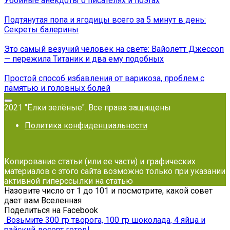
Убойные анекдоты о писателях и поэтах
Подтянутая попа и ягодицы всего за 5 минут в день:
Секреты балерины
Это самый везучий человек на свете: Вайолетт Джессоп
— пережила Титаник и два ему подобных
Простой способ избавления от варикоза, проблем с
памятью и головных болей
2021 "Ёлки зелёные". Все права защищены
Политика конфиденциальности
Копирование статьи (или ее части) и графических
материалов с этого сайта возможно только при указании
активной гиперссылки на статью
Назовите число от 1 до 101 и посмотрите, какой совет
дает вам Вселенная
Поделиться на Facebook
Возьмите 300 гр творога, 100 гр шоколада, 4 яйца и
райский десерт готов!