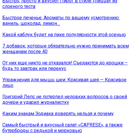
Быстро, просто и вкусно! Пирог в стиле «пицца» из
слоеного теста
Быстрое печенье. Ароматы по вашему усмотрению:
ваниль, шоколад, лимон…
Какой каблук будет на пике популярности этой осенью
7 добавок, которые обязательно нужно принимать всем
женщинам после 40
От них еще никто не отказался! Съедаются до крошки –
будь то завтрак или перекус
Упражнения для мышц шеи: Красивая шея — Красивое
лицо
Григорий Лепс не потерпел неловких вопросов о своей
дочери и ударил журналистку
Каким знакам Зодиака доверять нельзя и почему
Самый быстрый и вкусный салат «CAPRESE», а также
бутерброды с редькой и морковью