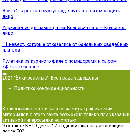
Всего 2 тарелки помогут подтянуть тело и омолодить
лицо
Упражнения для мышц шеи: Красивая шея — Красивое
лицо
11 невест, которые отказались от банальных свадебных
платьев
Рулетики из куриного филе с помидорами и сыром
«Фета» в беконе
2021 "Ёлки зелёные". Все права защищены
Политика конфиденциальности
Копирование статьи (или ее части) и графических
материалов с этого сайта возможно только при указании
активной гиперссылки на статью
Что такое КЕТО диета? И подходит ли она для женщин
после 50?