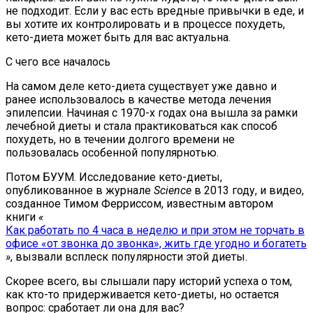
не подходит. Если у вас есть вредные привычки в еде, и
вы хотите их контролировать и в процессе похудеть,
кето-диета может быть для вас актуальна.
С чего все началось
На самом деле кето-диета существует уже давно и
ранее использовалось в качестве метода лечения
эпилепсии. Начиная с 1970-х годах она вышла за рамки
лечебной диеты и стала практиковаться как способ
похудеть, но в течении долгого времени не
пользовалась особенной популярнотью.
Потом БУУМ. Исследование кето-диеты,
опубликованное в журнале
Science
в 2013 году, и видео,
созданное Тимом Ферриссом, известным автором
книги
«
Как работать по 4 часа в неделю и при этом не торчать в
офисе «от звонка до звонка», жить где угодно и богатеть
»
, вызвали всплеск популярности этой диеты.
Скорее всего, вы слышали пару историй успеха о том,
как кто-то придерживается кето-диеты, но остается
вопрос: сработает ли она для вас?