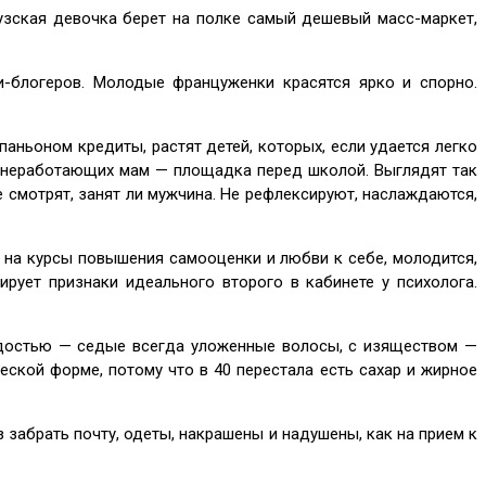
узская девочка берет на полке самый дешевый масс-маркет,
-блогеров. Молодые француженки красятся ярко и спорно.
аньоном кредиты, растят детей, которых, если удается легко
ля неработающих мам — площадка перед школой. Выглядят так
 смотрят, занят ли мужчина. Не рефлексируют, наслаждаются,
я на курсы повышения самооценки и любви к себе, молодится,
рует признаки идеального второго в кабинете у психолога.
рдостью — седые всегда уложенные волосы, с изяществом —
ской форме, потому что в 40 перестала есть сахар и жирное
из забрать почту, одеты, накрашены и надушены, как на прием к