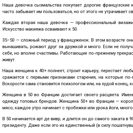
Наша девочка сызмальства покупает дорогие французские к
часто забывает им пользоваться, но от этого не утрачивает 
Каждая вторая наша девочка — профессиональный визажис
Искусство макияжа осваивают к 50.
35−50 — сложный период у француженок. В этом возрасте они
вынашивать, рожают друг за дружкой и много. Если не полу
себе, но вполне счастливы. Работающие по-прежнему прекрас
живут.
Наша женщина к 40+ полнеет, строит карьеру, перестает люб
сражается с первыми признаками старения, на которые по-
Вскорости сама становится психологом или, на худой конец, к
Женщина в 50 во Франции достигает своего расцвета. Имен
одежду топовых брендов. Женщина 50+ во Франции — королев
мясо, каждое утро начинает с пробежки или урока йоги, много
В 50 начинается арт де вивр, и длится он до самого заката в 
президенту. Даже если это их единственный (в силу пошатнув