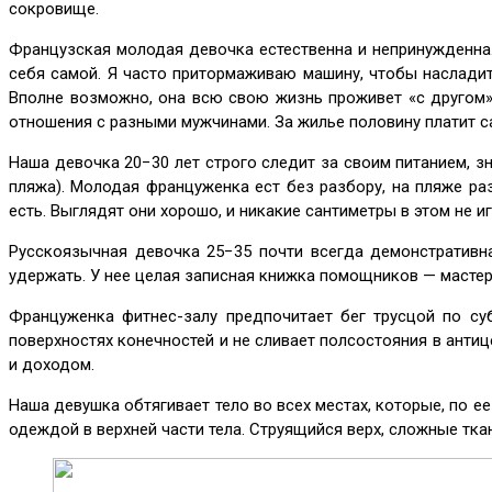
сокровище.
Французская молодая девочка естественна и непринужденна.
себя самой. Я часто притормаживаю машину, чтобы насладит
Вполне возможно, она всю свою жизнь проживет «с другом»
отношения с разными мужчинами. За жилье половину платит са
Наша девочка 20−30 лет строго следит за своим питанием, 
пляжа). Молодая француженка ест без разбору, на пляже раз
есть. Выглядят они хорошо, и никакие сантиметры в этом не и
Русскоязычная девочка 25−35 почти всегда демонстративна
удержать. У нее целая записная книжка помощников — мастер
Француженка фитнес-залу предпочитает бег трусцой по суб
поверхностях конечностей и не сливает полсостояния в антиц
и доходом.
Наша девушка обтягивает тело во всех местах, которые, по е
одеждой в верхней части тела. Струящийся верх, сложные ткан