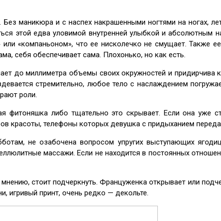
 Без маникюра и с наспех накрашенными ногтями на ногах, ле
ься этой едва уловимой внутренней улыбкой и абсолютным нас
 или «компаньоном», что ее нисколечко не смущает. Также ее
ма, себя обеспечивает сама. Плохонько, но как есть.
знает до миллиметра объемы своих окружностей и придирчива к
девается стремительно, любое тело с наслаждением погружает 
грают роли.
я фитоняшка либо тщательно это скрывает. Если она уже ста
ов красоты, телефоны которых девушка с придыханием передае
ботам, не озабочена вопросом упругих выступающих ягодиц,
еллюлитные массажи. Если не находится в постоянных отношени
е мнению, стоит подчеркнуть. Француженка открывает или подч
и, игривый принт, очень редко — декольте.