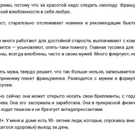
ремы, потому что за красотой надо следить смолоду. Франц
своей влюбленности в себя любую.
т, старательно отслеживает новинки и рекомендации бьюти
 много работают для достойной старости, выплачивают с комп
чается — усыновляют, опять-таки помногу. Главная тусовка д
ны, всегда влюблены, часто в своих мужей. Много флиртуют, не
ить мужа, твердо решает, что так больше нельзя, записываетс
прежнему плюет француженка. Разводится с мужем и формули
оучем.
но сейчас она может открыто носить свои бриллианты, с го
а. Она это заслужила и заработала. Она в прекрасной физиче
 ходит пешком и не брезгует антидепрессантами.
90+. У меня в доме есть 90- летние леди, которые, спускаясь вн
шегося здоровья) выход за день.