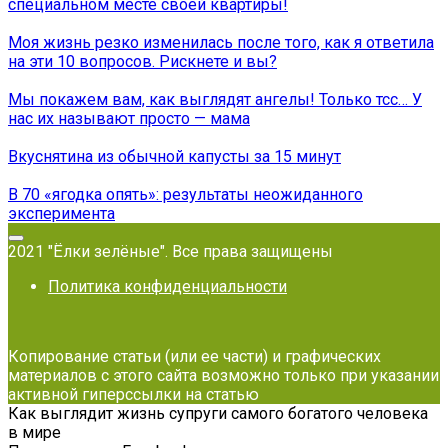
специальном месте своей квартиры!
Моя жизнь резко изменилась после того, как я ответила
на эти 10 вопросов. Рискнете и вы?
Мы покажем вам, как выглядят ангелы! Только тсс… У
нас их называют просто — мама
Вкуснятина из обычной капусты за 15 минут
В 70 «ягодка опять»: результаты неожиданного
эксперимента
2021 "Ёлки зелёные". Все права защищены
Политика конфиденциальности
Копирование статьи (или ее части) и графических
материалов с этого сайта возможно только при указании
активной гиперссылки на статью
Как выглядит жизнь супруги самого богатого человека
в мире