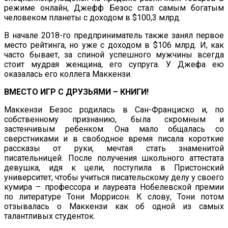
режиме онлайн, Джефф Безос стал самым богатым
человеком планеты с доходом в $100,3 млрд.
В начале 2018-го предприниматель также занял первое
место рейтинга, но уже с доходом в $106 млрд. И, как
часто бывает, за спиной успешного мужчины всегда
стоит мудрая женщина, его супруга. У Джефа ею
оказалась его коллега Маккензи.
ВМЕСТО ИГР С ДРУЗЬЯМИ – КНИГИ!
Маккензи Безос родилась в Сан-Франциско и, по
собственному признанию, была скромным и
застенчивым ребенком. Она мало общалась со
сверстниками и в свободное время писала короткие
рассказы от руки, мечтая стать знаменитой
писательницей. После получения школьного аттестата
девушка, идя к цели, поступила в Пристонский
университет, чтобы учиться пиcательскому делу у своего
кумира – профессора и лауреата Нобелевской премии
по литературе Тони Моррисон. К слову, Тони потом
отзывалась о Маккензи как об одной из самых
талантливых студенток.