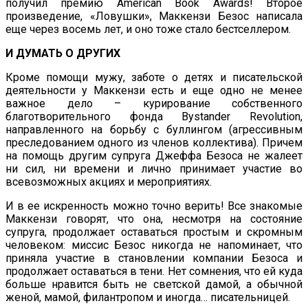
получил премию American Book Awards! Второе
произведение, «Ловушки», Маккензи Безос написала
еще через восемь лет, и оно тоже стало бестселлером.
И ДУМАТЬ О ДРУГИХ
Кроме помощи мужу, заботе о детях и писательской
деятельности у Маккензи есть и еще одно не менее
важное дело – курирование собственного
благотворительного фонда Bystander Revolution,
направленного на борьбу с буллингом (агрессивным
преследованием одного из членов коллектива). Причем
на помощь другим супруга Джеффа Безоса не жалеет
ни сил, ни времени и лично принимает участие во
всевозможных акциях и мероприятиях.
И в ее искренность можно точно верить! Все знакомые
Маккензи говорят, что она, несмотря на состояние
супруга, продолжает оставаться простым и скромным
человеком: миссис Безос никогда не напоминает, что
приняла участие в становлении компании Безоса и
продолжает оставаться в тени. Нет сомнения, что ей куда
больше нравится быть не светской дамой, а обычной
женой, мамой, филантропом и иногда… писательницей.