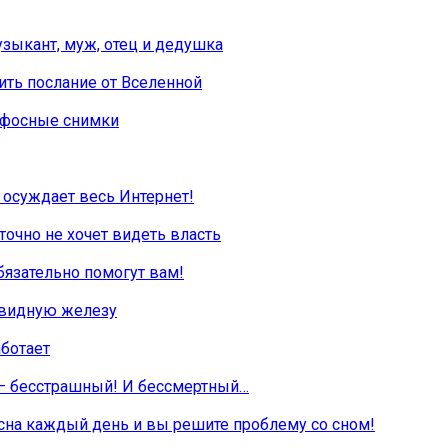
ыкант, муж, отец и дедушка
ить послание от Вселенной
пафосные снимки
 осуждает весь Интернет!
точно не хочет видеть власть
бязательно помогут вам!
товидную железу
аботает
 — бесстрашный! И бессмертный…
о сна каждый день и вы решите проблему со сном!