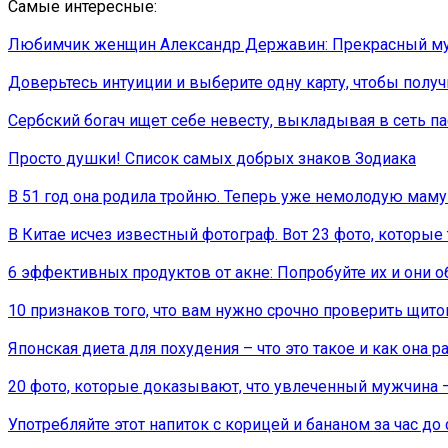
Самые интересные:
Любимчик женщин Александр Державин: Прекрасный муз
Доверьтесь интуиции и выберите одну карту, чтобы получ
Сербский богач ищет себе невесту, выкладывая в сеть 
Просто душки! Cписок самых добрых знаков Зодиака
В 51 год она родила тройню. Теперь уже немолодую маму
В Китае исчез известный фотограф. Вот 23 фото, которые 
6 эффективных продуктов от акне: Попробуйте их и они о
10 признаков того, что вам нужно срочно проверить щи
Японская диета для похудения – что это такое и как она р
20 фото, которые доказывают, что увлеченный мужчина
Употребляйте этот напиток с корицей и бананом за час д