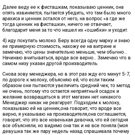
Далее веду ее к фисташкам, показываю ценник, она
опять извиняется, пытается убедить, что там было много
арахиса и ценник остался от него, на вопрос «а где же
тогда ценник на фисташки», ничего не отвечает,
благодарит меня за то что нашел их «ошибки» и уходит.
4) иду покупать молоко. Беру всегда одну марку и знаю
ее примерную стоимость, нахожу ее на витрине и
замечаю, что цены значительно меньше, чем обычно…
Начинаю вчитываться, вроде все верно… Замечаю что в
самом низу указан другой производитель.
Снова зову менеджера, но в этот раз жду его минут 5-7,
по дороге к молоку, объясняю ей, что если таким
образом они пытаются увеличить средний чек, то метод
не очень, потому что остается неприятный осадок и
желание возвращаться в этот магазин нет никакого.
Менеджер никак не реагирует. Подходим к молоку,
показываю ей на ценник,она говорит, что вроде все
верно, я указываю на производителя,она соглашается,
говорит, что это все новенькая девочка, что ей сегодня
все объясняли, но видимо она так и не все поняла (моя
девушка так же пару недель назад спрашивала почему