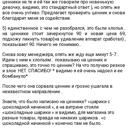
ценники не те и ей так же говорили про новенькую
девочку, видимо, это стандартный ответ ), но опять же
все очень учтиво. Предлагает проверить ценник и снова
благодарит меня за содействие.
5) единственное с чем не разобрался, это были хлопья…
на ценнике стоит зачеркнутое 90 и новая цена 69,
подхожу пикнуть товар(на удивление аппарат сработал) ,
показывает 90. Ничего не понимаю…
Снова зову менеджера, опять же жду еще минут 5-7…
Идем с ним к хлопьям… показываю на ценник и
спрашиваю, это точно то ценник? На что получаю резкое
и злое :НЕТ. СПАСИБО! * видимо я ей очень надоел и ее
бомбануло*
После чего она сорвала ценник и грозно ушагала в
неизвестном направлении…
Знаете, что было написано на ценнике? «шарики с
шоколадной начинкой «, а на витрине стояли
«шоколадные шарики » и видимо, для магазина это
разные товары, правда на никаких шариков . «с
шоколадной начинкой » конечно там не было…