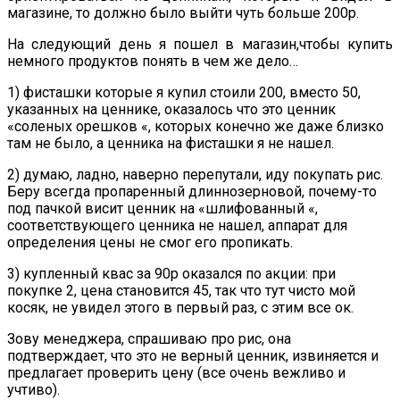
магазине, то должно было выйти чуть больше 200р.
На следующий день я пошел в магазин,чтобы купить
немного продуктов понять в чем же дело…
1) фисташки которые я купил стоили 200, вместо 50,
указанных на ценнике, оказалось что это ценник
«соленых орешков «, которых конечно же даже близко
там не было, а ценника на фисташки я не нашел.
2) думаю, ладно, наверно перепутали, иду покупать рис.
Беру всегда пропаренный длиннозерновой, почему-то
под пачкой висит ценник на «шлифованный «,
соответствующего ценника не нашел, аппарат для
определения цены не смог его пропикать.
3) купленный квас за 90р оказался по акции: при
покупке 2, цена становится 45, так что тут чисто мой
косяк, не увидел этого в первый раз, с этим все ок.
Зову менеджера, спрашиваю про рис, она
подтверждает, что это не верный ценник, извиняется и
предлагает проверить цену (все очень вежливо и
учтиво).