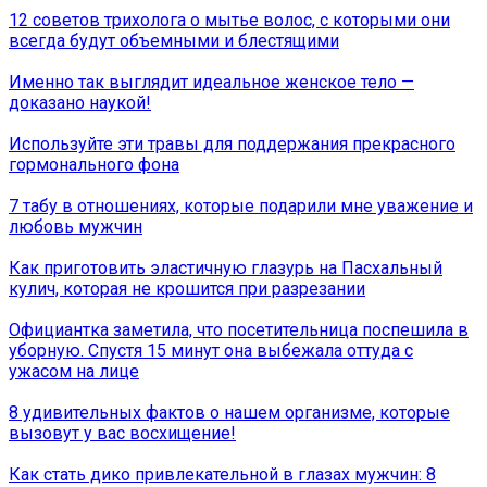
12 советов трихолога о мытье волос, с которыми они
всегда будут объемными и блестящими
Именно так выглядит идеальное женское тело —
доказано наукой!
Используйте эти травы для поддержания прекрасного
гормонального фона
7 табу в отношениях, которые подарили мне уважение и
любовь мужчин
Как приготовить эластичную глазурь на Пасхальный
кулич, которая не крошится при разрезании
Официантка заметила, что посетительница поспешила в
уборную. Спустя 15 минут она выбежала оттуда с
ужaсом на лице
8 удивительных фактов о нашем организме, которые
вызовут у вас восхищение!
Как стать дико привлекательной в глазах мужчин: 8