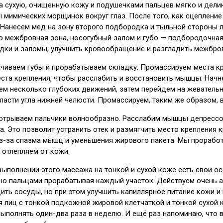
на сухую, очищенную кожу и подушечками пальцев мягко и дел
 мимических морщинок вокруг глаз. После того, как сцепление
анесем мед на зону второго подбородка и тыльной стороны ла
то межбровная зона, носогубный залом и губо — подбородочна
дки и заломы, улучшить кровообращение и разгладить межбро
ачиваем губы и прорабатываем складку. Промассируем места к
та крепления, чтобы расслабить и восстановить мышцы. Начн
аем несколько глубоких движений, затем перейдем на жевател
ласти угла нижней челюсти. Промассируем, таким же образом, 
 отрываем пальчики волнообразно. Расслабим мышцы депрессор
. Это позволит устранить отек и размягчить место крепления 
з-за спазма мышц и уменьшения жирового пакета. Мы проработа
 отлепляем от кожи.
выполнении этого массажа на тонкой и сухой коже есть свои о
дно пальцами прорабатывая каждый участок. Действуем очень а
ить сосуды, но при этом улучшить капиллярное питание кожи 
 лиц с тонкой подкожной жировой клетчаткой и тонкой сухой к
ыполнять один-два раза в неделю. И ещё раз напоминаю, что в