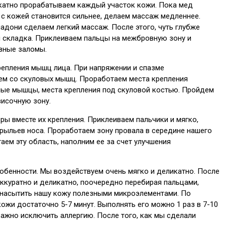
икатно прорабатываем каждый участок кожи. Пока мед
 с кожей становится сильнее, делаем массаж медленнее.
дони сделаем легкий массаж. После этого, чуть глубже
я складка. Приклеиваем пальцы на межбровную зону и
вные заломы.
репления мышц лица. При напряжении и спазме
ем со скуловых мышц. Проработаем места крепления
ьные мышцы, места крепления под скуловой костью. Пройдем
височную зону.
ы вместе их крепления. Приклеиваем пальчики и мягко,
крыльев носа. Проработаем зону провала в середине нашего
ем эту область, наполним ее за счет улучшения
собенности. Мы воздействуем очень мягко и деликатно. После
ккуратно и деликатно, поочередно перебирая пальцами,
и насытить нашу кожу полезными микроэлементами. По
ожи достаточно 5-7 минут. Выполнять его можно 1 раз в 7-10
ажно исключить аллергию. После того, как мы сделали