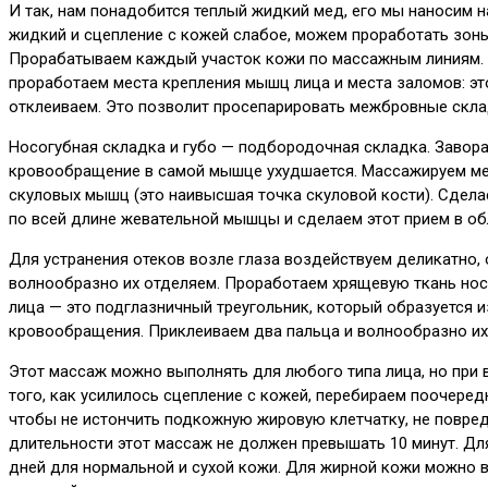
И так, нам понадобится теплый жидкий мед, его мы наносим 
жидкий и сцепление с кожей слабое, можем проработать зоны
Прорабатываем каждый участок кожи по массажным линиям. Н
проработаем места крепления мышц лица и места заломов: э
отклеиваем. Это позволит просепарировать межбровные скла
Носогубная складка и губо — подбородочная складка. Завор
кровообращение в самой мышце ухудшается. Массажируем мес
скуловых мышц (это наивысшая точка скуловой кости). Сдел
по всей длине жевательной мышцы и сделаем этот прием в об
Для устранения отеков возле глаза воздействуем деликатно,
волнообразно их отделяем. Проработаем хрящевую ткань носа
лица — это подглазничный треугольник, который образуется и
кровообращения. Приклеиваем два пальца и волнообразно их
Этот массаж можно выполнять для любого типа лица, но при 
того, как усилилось сцепление с кожей, перебираем поочере
чтобы не истончить подкожную жировую клетчатку, не повред
длительности этот массаж не должен превышать 10 минут. Для
дней для нормальной и сухой кожи. Для жирной кожи можно в