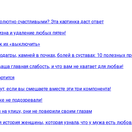
солютно счастливыми? Эта картинка даст ответ
изна и удаление любых пятен!
ак их «выключить»
одагры, камней в почках, болей в суставах: 10 полезных п
ваша главная слабость, и что вам не хватает для любви!
ортится
нут, если вы смешаете вместе эти три компонента!
же не подозревали!
на улицу, они не поверили своим глазам
 история женщины, которая узнала, что у мужа есть любо