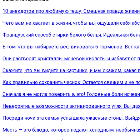
10 анекдотов про любимую тещу: Смешная правда жизни
Чего вам не хватает в жизни, чтобы вы ощущали себя аб
Французский способ стирки белого белья. Идеальная бел
В том, что вы набираете вес, виноваты 6 гормонов. Вот к
Они растворят кристаллы мочевой кислоты и избавят от п
Скажите, что вы видите на картинке, и мы скажем, какая 
Как правильно сохранить чеснок: Остается свежим и не п
Сначала я не могла поверить в это! Головные боли исчез
Невероятные возможности активированного угля. Вы да
Посреди ночи эта семья услышала ужасные стоны. Выйдя 
Месть — это блюдо, которое подают холодным: необычная