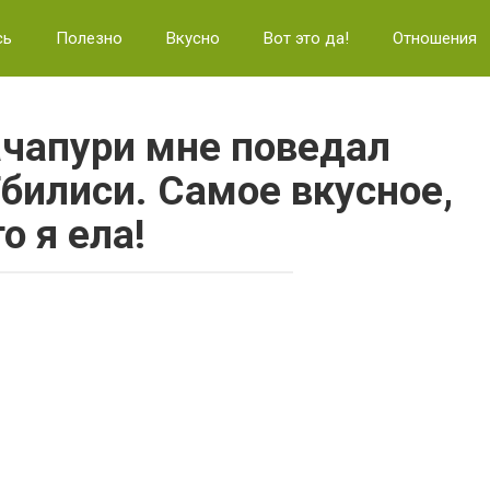
сь
Полезно
Вкусно
Вот это да!
Отношения
ачапури мне поведал
Тбилиси. Самое вкусное,
о я ела!