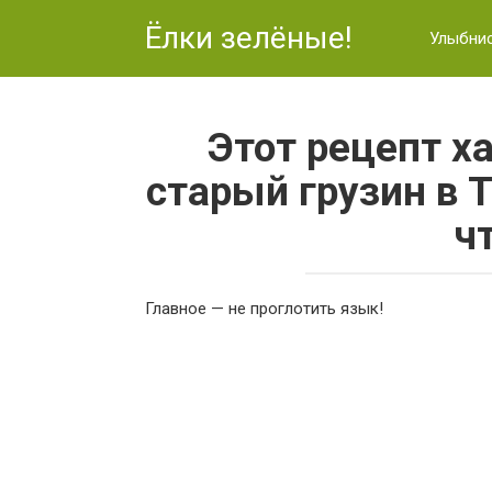
Перейти
Ёлки зелёные!
к
Улыбни
контенту
Этот рецепт х
старый грузин в 
чт
Главное — не проглотить язык!