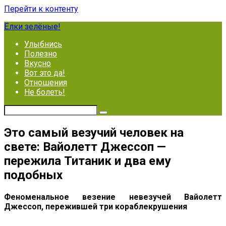
Перейти к контенту
Ёлки зелёные!
Улыбнись
Полезно
Вкусно
Вот это да!
Отношения
Не болеть!
Это самый везучий человек на
свете: Вайолетт Джессоп —
пережила Титаник и два ему
подобных
Феноменальное везение невезучей Вайолетт
Джессоп, пережившей три кораблекрушения