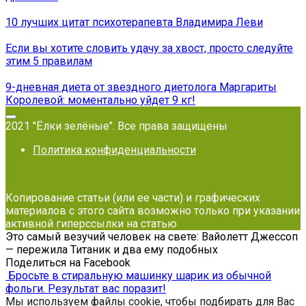
10 лучших цитат психотерапевта Владимира Леви
Если вы хотите словить удачу за хвост, просто следуйте
этим 5 правилам
9-дневная диета от звездного диетолога Маргариты
Королевой: моментально уйдет 9 кг!
2021 "Ёлки зелёные". Все права защищены
Политика конфиденциальности
Копирование статьи (или ее части) и графических
материалов с этого сайта возможно только при указании
активной гиперссылки на статью
Это самый везучий человек на свете: Вайолетт Джессоп
— пережила Титаник и два ему подобных
Поделиться на Facebook
Бросьте в стиральную машинку шарик из обычной
фольги. Результат вас поразит!
Мы используем файлы cookie, чтобы подбирать для Вас