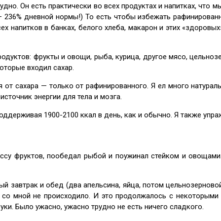
дно. Он есть практически во всех продуктах и напитках, что м
а — 236% дневной нормы!) То есть чтобы избежать рафинирован
сех напитков в банках, белого хлеба, макарон и этих «здоров
одуктов: фрукты и овощи, рыба, курица, другое мясо, цельнозер
которые входил сахар.
я от сахара — только от рафинированного. Я ел много натурал
источник энергии для тела и мозга.
поддерживая 1900-2100 ккал в день, как и обычно. Я также упр
массу фруктов, пообедал рыбой и поужинал стейком и овощами.
ый завтрак и обед (два апельсина, яйца, потом цельнозерновой
о со мной не происходило. И это продолжалось с некоторыми
уки. Было ужасно, ужасно трудно не есть ничего сладкого.