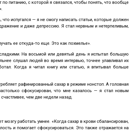
 по питанию, с которой я связался, чтобы понять, что вообще
».
 что испугался — я не смогу написать статьи, которые должен
здражение и даже депрессию. Я стал нервным и нетерпеливым,
учать ее откуда-то еще. Это как похмелье».
е сладкими. На восьмой или девятый день я испытал большую
ельнее слушал людей во время интервью, точнее улавливал их
отал. Когда я читал книгу или статью, я впитывал больше
отребляет рафинированный сахар в режиме нонстоп. А головная
настолько сфокусирован, что мне казалось — я стал новым
 счастливее, чем две недели назад.
т мозгу работать умнее. «Когда сахар в крови сбалансирован,
алость и помогает сфокусироваться. Это также отражается на