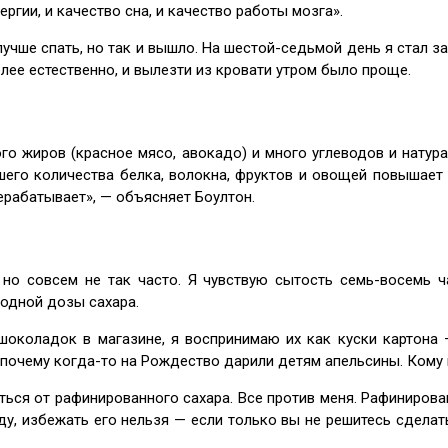
ргии, и качество сна, и качество работы мозга».
лучше спать, но так и вышло. На шестой-седьмой день я стал за
лее естественно, и вылезти из кровати утром было проще.
ого жиров (красное мясо, авокадо) и много углеводов и натура
ьшего количества белка, волокна, фруктов и овощей повышает
рерабатывает», — объясняет Боултон.
о совсем не так часто. Я чувствую сытость семь-восемь ча
 одной дозы сахара.
шоколадок в магазине, я воспринимаю их как куски картона 
, почему когда-то на Рождество дарили детям апельсины. Кому
ться от рафинированного сахара. Все против меня. Рафинирова
ду, избежать его нельзя — если только вы не решитесь сделать 