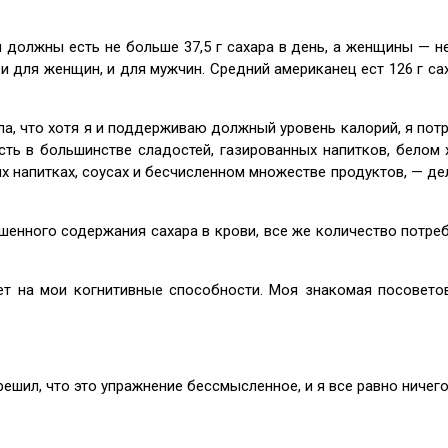
 должны есть не больше 37,5 г сахара в день, а женщины — не
и для женщин, и для мужчин. Средний американец ест 126 г сах
ила, что хотя я и поддерживаю должный уровень калорий, я пот
сть в большинстве сладостей, газированных напитков, белом х
ких напитках, соусах и бесчисленном множестве продуктов, — д
вышенного содержания сахара в крови, все же количество потр
яет на мои когнитивные способности. Моя знакомая посоветов
я решил, что это упражнение бессмысленное, и я все равно ничег