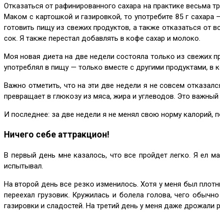
Отказаться от рафинированного сахара на практике весьма тру
Маком с картошкой и газировкой, то употребите 85 г сахар
готовить пищу из свежих продуктов, а также отказаться от в
сок. Я также перестал добавлять в кофе сахар и молоко.
Моя новая диета на две недели состояла только из свежих пр
употреблял в пищу — только вместе с другими продуктами, в 
Важно отметить, что на эти две недели я не совсем отказалс
превращает в глюкозу из мяса, жира и углеводов. Это важный 
И последнее: за две недели я не менял свою норму калорий, 
Ничего себе аттракцион!
В первый день мне казалось, что все пройдет легко. Я ел 
испытывал.
На второй день все резко изменилось. Хотя у меня был плотн
переехал грузовик. Кружилась и болела голова, чего обычн
газировки и сладостей. На третий день у меня даже дрожали р