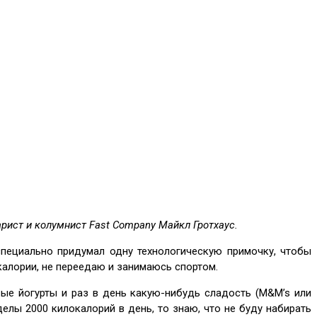
арист и колумнист Fast Company Майкл Гротхаус.
специально придумал одну технологическую примочку, чтобы
калории, не переедаю и занимаюсь спортом.
вые йогурты и раз в день какую-нибудь сладость (M&M’s или
елы 2000 килокалорий в день, то знаю, что не буду набирать