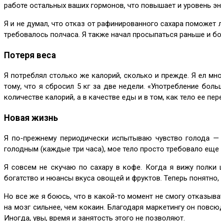
работе остальных ваших гормонов, что повышает и уровень эне
Я и не думал, что отказ от рафинированного сахара поможет 
требовалось полчаса. Я также начал просыпаться раньше и бо
Потеря веса
Я потреблял столько же калорий, сколько и прежде. Я ел мн
тому, что я сбросил 5 кг за две недели. «Употребление бол
количестве калорий, а в качестве еды и в том, как тело ее пе
Новая жизнь
Я по-прежнему периодически испытываю чувство голода — н
голодным (каждые три часа), мое тело просто требовало еще
Я совсем не скучаю по сахару в кофе. Когда я вижу полки 
богатство и нюансы вкуса овощей и фруктов. Теперь понятно
Но все же я боюсь, что в какой-то момент не смогу отказыва
на мозг сильнее, чем кокаин. Благодаря маркетингу он повсю
Иногда, увы, время и занятость этого не позволяют.