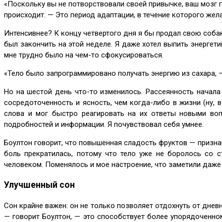
«Поскольку вы не потворствовали своей привычке, ваш мозг г
происходит. — Это период адаптации, в течение которого жела
Интенсивнее? К концу четвертого дня я бы продал свою собак
был закончить на этой неделе. Я даже хотел выпить энергет
мне трудно было на чем-то сфокусироваться.
«Тело было запрограммировано получать энергию из сахара, —
Но на шестой день что-то изменилось. Рассеянность начала
сосредоточенность и ясность, чем когда-либо в жизни (ну, 
слова и мог быстро реагировать на их ответы новыми воп
подробностей и информации. Я почувствовал себя умнее.
Боултон говорит, что повышенная сладость фруктов — признак
боль прекратилась, потому что тело уже не боролось со 
человеком. Поменялось и мое настроение, что заметили даже д
Улучшенный сон
Сон крайне важен: он не только позволяет отдохнуть от днев
— говорит Боултон, — это способствует более упорядоченном