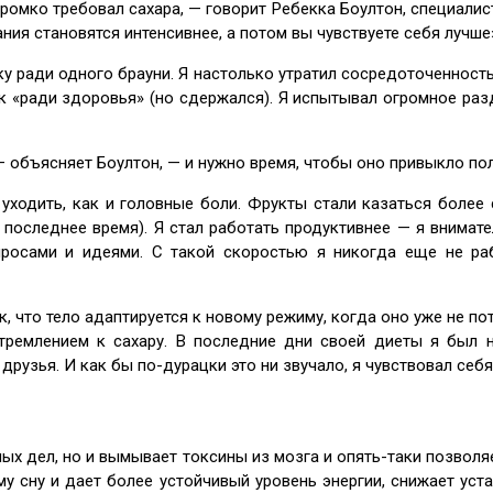
ромко требовал сахара, — говорит Ребекка Боултон, специалист
ния становятся интенсивнее, а потом вы чувствуете себя лучше
у ради одного брауни. Я настолько утратил сосредоточенность,
ик «ради здоровья» (но сдержался). Я испытывал огромное ра
 объясняет Боултон, — и нужно время, чтобы оно привыкло пол
 уходить, как и головные боли. Фрукты стали казаться боле
в последнее время). Я стал работать продуктивнее — я внимат
росами и идеями. С такой скоростью я никогда еще не раб
, что тело адаптируется к новому режиму, когда оно уже не п
стремлением к сахару. В последние дни своей диеты я был 
рузья. И как бы по-дурацки это ни звучало, я чувствовал себя
ных дел, но и вымывает токсины из мозга и опять-таки позволяе
у сну и дает более устойчивый уровень энергии, снижает уст